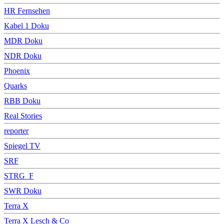
HR Fernsehen
Kabel 1 Doku
MDR Doku
NDR Doku
Phoenix
Quarks
RBB Doku
Real Stories
reporter
Spiegel TV
SRF
STRG_F
SWR Doku
Terra X
Terra X Lesch & Co