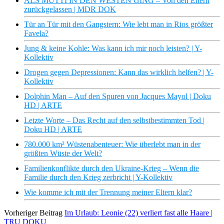
ALS MUTTI IN DEN WESTEN GING – Von den Eltern
zurückgelassen | MDR DOK
Tür an Tür mit den Gangstern: Wie lebt man in Rios größter
Favela?
Jung & keine Kohle: Was kann ich mir noch leisten? | Y-
Kollektiv
Drogen gegen Depressionen: Kann das wirklich helfen? | Y-
Kollektiv
Dolphin Man – Auf den Spuren von Jacques Mayol | Doku
HD | ARTE
Letzte Worte – Das Recht auf den selbstbestimmten Tod |
Doku HD | ARTE
780.000 km² Wüstenabenteuer: Wie überlebt man in der
größten Wüste der Welt?
Familienkonflikte durch den Ukraine-Krieg – Wenn die
Familie durch den Krieg zerbricht | Y-Kollektiv
Wie komme ich mit der Trennung meiner Eltern klar?
Vorheriger Beitrag
Im Urlaub: Leonie (22) verliert fast alle Haare |
TRU DOKU