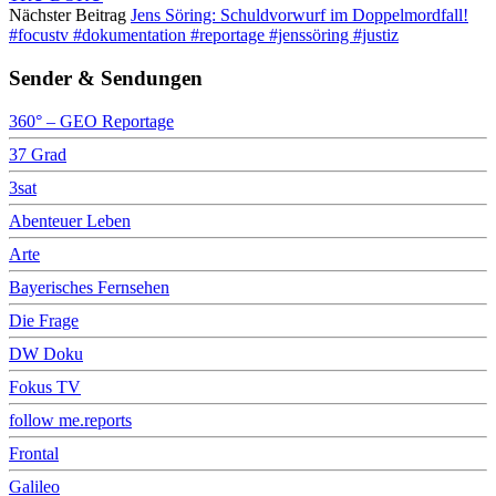
Nächster Beitrag
Jens Söring: Schuldvorwurf im Doppelmordfall!
#focustv #dokumentation #reportage #jenssöring #justiz
Sender & Sendungen
360° – GEO Reportage
37 Grad
3sat
Abenteuer Leben
Arte
Bayerisches Fernsehen
Die Frage
DW Doku
Fokus TV
follow me.reports
Frontal
Galileo