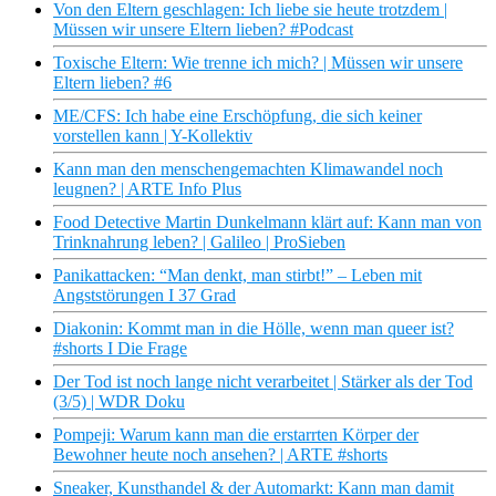
Von den Eltern geschlagen: Ich liebe sie heute trotzdem |
Müssen wir unsere Eltern lieben? #Podcast
Toxische Eltern: Wie trenne ich mich? | Müssen wir unsere
Eltern lieben? #6
ME/CFS: Ich habe eine Erschöpfung, die sich keiner
vorstellen kann | Y-Kollektiv
Kann man den menschengemachten Klimawandel noch
leugnen? | ARTE Info Plus
Food Detective Martin Dunkelmann klärt auf: Kann man von
Trinknahrung leben? | Galileo | ProSieben
Panikattacken: “Man denkt, man stirbt!” – Leben mit
Angststörungen I 37 Grad
Diakonin: Kommt man in die Hölle, wenn man queer ist?
#shorts I Die Frage
Der Tod ist noch lange nicht verarbeitet | Stärker als der Tod
(3/5) | WDR Doku
Pompeji: Warum kann man die erstarrten Körper der
Bewohner heute noch ansehen? | ARTE #shorts
Sneaker, Kunsthandel & der Automarkt: Kann man damit