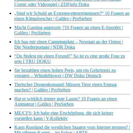
Comic oder Videospiel | ZDFinfo Doku
„Sind wir Schuld an Extremwetterereignissen?“ 10 Fragen an
einen Klimaforscher | Galileo | ProSieben
Macht Gaming aggressiv ?10 Fragen an einen E-Sportler |
Galileo | ProSieben
Ich bau mir einen Campingplatz – Neustart an der Ostsee |
Die Nordreportage | NDR Doku
“Du findest nie einen Freund!” So ist es eine große Frau zu
sein I TRU DOKU
Sie bezahlten einen hohen Preis, um ein Geheimnis zu
verraten – Whistleblower | DW Doku Deutsch
Tierischer Drogenkonsum! Müssen Tiere einen Entzug
machen? | Galileo | ProSieben
Hat er wirklich immer gute Laune? 10 Fragen an einen
Animateur | Galileo | ProSieben
ME/CFS: Ich habe eine Erschöpfung, die sich keiner
vorstellen kann | Y-Kollektiv
Kann Russland die westlichen Staaten vom Internet trennen? |
Mit offenen Karten – im Fokus | ARTE