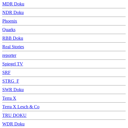
MDR Doku
NDR Doku
Phoenix
Quarks
RBB Doku
Real Stories
reporter
Spiegel TV
SRF
STRG_F
SWR Doku
Terra X
Terra X Lesch & Co
TRU DOKU
WDR Doku