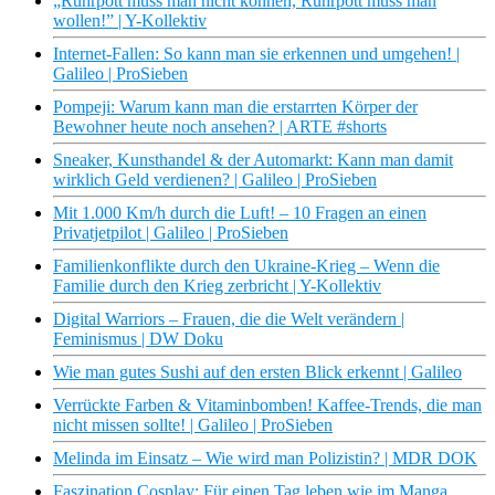
„Ruhrpott muss man nicht können, Ruhrpott muss man
wollen!” | Y-Kollektiv
Internet-Fallen: So kann man sie erkennen und umgehen! |
Galileo | ProSieben
Pompeji: Warum kann man die erstarrten Körper der
Bewohner heute noch ansehen? | ARTE #shorts
Sneaker, Kunsthandel & der Automarkt: Kann man damit
wirklich Geld verdienen? | Galileo | ProSieben
Mit 1.000 Km/h durch die Luft! – 10 Fragen an einen
Privatjetpilot | Galileo | ProSieben
Familienkonflikte durch den Ukraine-Krieg – Wenn die
Familie durch den Krieg zerbricht | Y-Kollektiv
Digital Warriors – Frauen, die die Welt verändern |
Feminismus | DW Doku
Wie man gutes Sushi auf den ersten Blick erkennt | Galileo
Verrückte Farben & Vitaminbomben! Kaffee-Trends, die man
nicht missen sollte! | Galileo | ProSieben
Melinda im Einsatz – Wie wird man Polizistin? | MDR DOK
Faszination Cosplay: Für einen Tag leben wie im Manga,