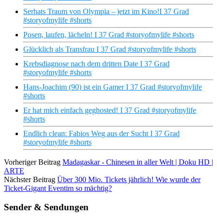
Serhats Traum von Olympia – jetzt im Kino!I 37 Grad
#storyofmylife #shorts
Posen, laufen, lächeln! I 37 Grad #storyofmylife #shorts
Glücklich als Transfrau I 37 Grad #storyofmylife #shorts
Krebsdiagnose nach dem dritten Date I 37 Grad
#storyofmylife #shorts
Hans-Joachim (90) ist ein Gamer I 37 Grad #storyofmylife
#shorts
Er hat mich einfach geghosted! I 37 Grad #storyofmylife
#shorts
Endlich clean: Fabios Weg aus der Sucht I 37 Grad
#storyofmylife #shorts
Vorheriger Beitrag
Madagaskar - Chinesen in aller Welt | Doku HD |
ARTE
Nächster Beitrag
Über 300 Mio. Tickets jährlich! Wie wurde der
Ticket-Gigant Eventim so mächtig?
Sender & Sendungen