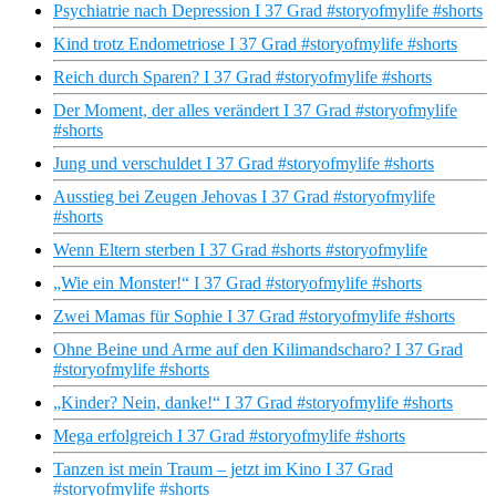
Psychiatrie nach Depression I 37 Grad #storyofmylife #shorts
Kind trotz Endometriose I 37 Grad #storyofmylife #shorts
Reich durch Sparen? I 37 Grad #storyofmylife #shorts
Der Moment, der alles verändert I 37 Grad #storyofmylife
#shorts
Jung und verschuldet I 37 Grad #storyofmylife #shorts
Ausstieg bei Zeugen Jehovas I 37 Grad #storyofmylife
#shorts
Wenn Eltern sterben I 37 Grad #shorts #storyofmylife
„Wie ein Monster!“ I 37 Grad #storyofmylife #shorts
Zwei Mamas für Sophie I 37 Grad #storyofmylife #shorts
Ohne Beine und Arme auf den Kilimandscharo? I 37 Grad
#storyofmylife #shorts
„Kinder? Nein, danke!“ I 37 Grad #storyofmylife #shorts
Mega erfolgreich I 37 Grad #storyofmylife #shorts
Tanzen ist mein Traum – jetzt im Kino I 37 Grad
#storyofmylife #shorts