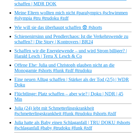
schaffen | MDR DOK
Meine Eltern wollten mich nicht #paralympics #schwimmen
#olympia #tru #trudoku #zdf
Wie will sie das überhaupt schaffen 😨 #shorts
Schienenirrsinn und Pendlerchaos: Ist die Verkehrswende zu
schaffen? | Die Story | Kontrovers | BR24
Schaffen wir die Energiewende – und wird Strom billiger? |
Harald Lesch | Terra X Lesch & Co
Offene Ehe: Julia und Christoph glauben nicht an die
Monogamie #shorts #funk #zdf #trudoku
Eine neuen Alltag schaffen | Stärker als der Tod (2/5) | WDR
Doku
Flüchtlinge: Platz schaffen – aber wie? | Doku | NDR | 45
Min
Julia (24) lebt mit Schmetterlingskrankheit
#schmetterlingskrankheit #funk #trudoku #shorts #zdf
Julia hatte als Baby einen Schlaganfall | TRU DOKU #shorts
#schlaganfall #baby #trudoku #funk #zdf