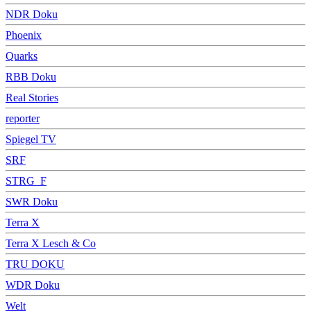
NDR Doku
Phoenix
Quarks
RBB Doku
Real Stories
reporter
Spiegel TV
SRF
STRG_F
SWR Doku
Terra X
Terra X Lesch & Co
TRU DOKU
WDR Doku
Welt