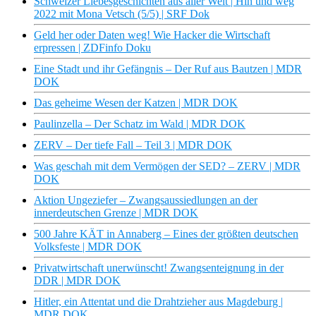
Schweizer Liebesgeschichten aus aller Welt | Hin und weg
2022 mit Mona Vetsch (5/5) | SRF Dok
Geld her oder Daten weg! Wie Hacker die Wirtschaft
erpressen | ZDFinfo Doku
Eine Stadt und ihr Gefängnis – Der Ruf aus Bautzen | MDR
DOK
Das geheime Wesen der Katzen | MDR DOK
Paulinzella – Der Schatz im Wald | MDR DOK
ZERV – Der tiefe Fall – Teil 3 | MDR DOK
Was geschah mit dem Vermögen der SED? – ZERV | MDR
DOK
Aktion Ungeziefer – Zwangsaussiedlungen an der
innerdeutschen Grenze | MDR DOK
500 Jahre KÄT in Annaberg – Eines der größten deutschen
Volksfeste | MDR DOK
Privatwirtschaft unerwünscht! Zwangsenteignung in der
DDR | MDR DOK
Hitler, ein Attentat und die Drahtzieher aus Magdeburg |
MDR DOK