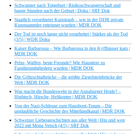
Schwanger nach Totgeburt | Risikoschwangerschaft und
bange Stunden nach der Geburt | Doku | SRF Dok
Staatlich verordneter Kunstraub – wie in der DDR private
Kunstsammler enteignet wurden | MDR DOK
Der Tod ist noch lange nicht verarbeitet | Stärker als der Tod
(3/5) | WDR Doku
Kaiser Barbarossa – Wie Barbarossa in den Kyffhäuser kam |
MDR DOK
Pelze, Waffen, beste Freunde? Wie Haustiere zu
Familienmitgliedern wurden | MDR DOK
Die Göltzschtalbrücke – die größte Ziegelsteinbrücke der
Welt | MDR DOK
Was macht die Bundeswehr in der Annaburger Heide? –
Hightech, Hirsche, Helikopter | MDR DOK
Von der Nazi-Schleuse zum Hausboot-Traum – Die
unglaubliche Geschichte des Mittellandkanal | MDR DOK
Schweizer Liebesgeschichten aus aller Welt | Hin und weg
2022 mit Mona Vetsch (4/5) | SRF Dok