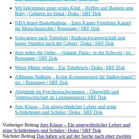
Wir bekommen unser erstes Kind – Hoffen und Bangen ums
Baby | Gebären im Spital | Doku | SRF Dok
NBA feuert Basketballstar – Enes Kanter Freedoms Kampf
für Menschenrechte | Reportage | SRF Dok
Schwanger nach Totgeburt | Risikoschwangerschaft und
bange Stunden nach der Geburt | Doku | SRF Dok
Jetzt reden die Opfer – «Satanic Panic» in der Schweiz | rec. |
Reportage | SRF Dok
Wenn Mütter gehen – Ein Tabubruch | Doku | SRF Dok
Albtraum Stalking – Keine Konsequenzen für Stalker:innen? |
rec. | Reportage | SRF Dok
Abgründe im Synchronschwimmen – Übergriffe und
Vetternwirtschaft im Leistungssport | SRF Dok
Joes Klasse – Ein ungewöhnlicher Lehrer und seine
Schülerinnen und Schüler | Doku | SRF Dok
Vorheriger Beitrag
Joes Klasse – Ein ungewöhnlicher Lehrer und
seine Schülerinnen und Schüler | Doku | SRF Dok
Nächster Beitrag
Das haben wir auf der Suche nach einer zweiten