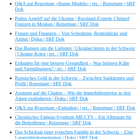
Q&A zur Reportage «Image Models» | rec. | Reportage | SRF
Dok
Putins Angriff auf die Ukraine | Russland-Experte Christof
Franzen in Moskau | Reportage | SRF Dok
Frauen und Finanzen – Von Scheidung, Rentenlücke und
Armut | Doku | SRF Dok
Das Bangen um die Liebsten | Ukrainer:innen in der Schweiz
| Ukraine-Krieg | rec. | SRF Dok
Eisbaden für eine bessere Gesundheit – Was bringen Kälte
und Atemübungen? | rec. | SRF Dok
Russisches Geld in der Schweiz – Zwischen Sanktionen und
Profit | Reportage | SRF Dok
Ansturm auf die Chalets – Wie die Immobilienpreise in den
Alpen explodieren | Doku | SRF Dok
Q&A zur Reportage «Eisbaden» | rec. | Reportage | SRF Dok
Chronisches Fatigue-Syndrom ME/CFS – Ein Albtraum für
die Betroffenen | Reportage | SRF Dok
Das Schicksal einer syrischen Familie in der Schweiz – Eine
Langzeitdokumentation | Doku | SRF Dok