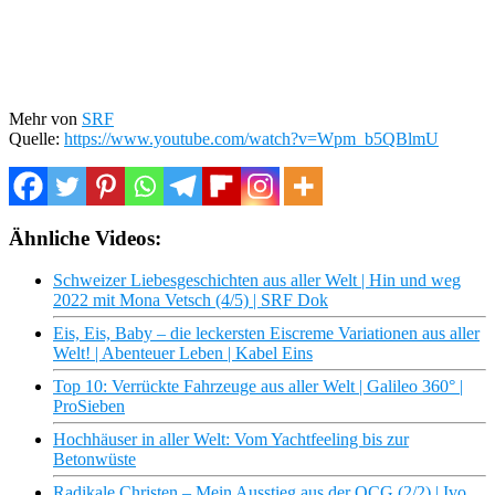
Mehr von
SRF
Quelle:
https://www.youtube.com/watch?v=Wpm_b5QBlmU
Ähnliche Videos:
Schweizer Liebesgeschichten aus aller Welt | Hin und weg
2022 mit Mona Vetsch (4/5) | SRF Dok
Eis, Eis, Baby – die leckersten Eiscreme Variationen aus aller
Welt! | Abenteuer Leben | Kabel Eins
Top 10: Verrückte Fahrzeuge aus aller Welt | Galileo 360° |
ProSieben
Hochhäuser in aller Welt: Vom Yachtfeeling bis zur
Betonwüste
Radikale Christen – Mein Ausstieg aus der OCG (2/2) | Ivo