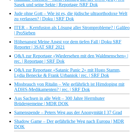
Sasek und seine Sekte | Reportage |SRF Dok
Jude ohne Gott – Wie ist es, die jüdische ultraorthodoxe Welt
zu verlassen? | Doku | SRF Dok
ITER – Kernfusion als Lösung aller Stromprobleme? | Galileo
| ProSieben
Höhenangst Meine Angst vor dem tiefen Fall | Doku SRF
Reporter | 3SAT SRF 2021
Q&A zur Reportage «Wiedersehen mit den Waldmenschen» |
rec. | Reportage | SRF Dok
Q&A zur Reportage «Satanic Panic 2» mit Hugo Stamm,
Lydia Benecke & Frank Urbaniok | rec. | SRF Dok
Missbrauch von Ritalin – Wie gefährlich ist Hirndoping mit
ADHS-Medikamenten? | rec. | SRF Dok
Aus Sachsen in alle Welt – 300 Jahre Herrnhuter
Brüdergemeine | MDR DOK
Samenspende – Peters Weg aus der Anonymität I 37 Grad
Shadow Game – Der gefährliche Weg nach Europa | MDR
DOK