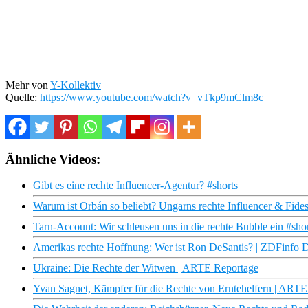
Mehr von
Y-Kollektiv
Quelle:
https://www.youtube.com/watch?v=vTkp9mClm8c
Ähnliche Videos:
Gibt es eine rechte Influencer-Agentur? #shorts
Warum ist Orbán so beliebt? Ungarns rechte Influencer & Fide
Tarn-Account: Wir schleusen uns in die rechte Bubble ein #sho
Amerikas rechte Hoffnung: Wer ist Ron DeSantis? | ZDFinfo 
Ukraine: Die Rechte der Witwen | ARTE Reportage
Yvan Sagnet, Kämpfer für die Rechte von Erntehelfern | ARTE