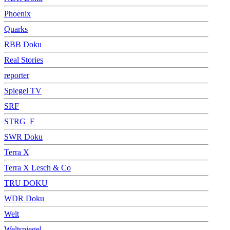
Phoenix
Quarks
RBB Doku
Real Stories
reporter
Spiegel TV
SRF
STRG_F
SWR Doku
Terra X
Terra X Lesch & Co
TRU DOKU
WDR Doku
Welt
Weltspiegel