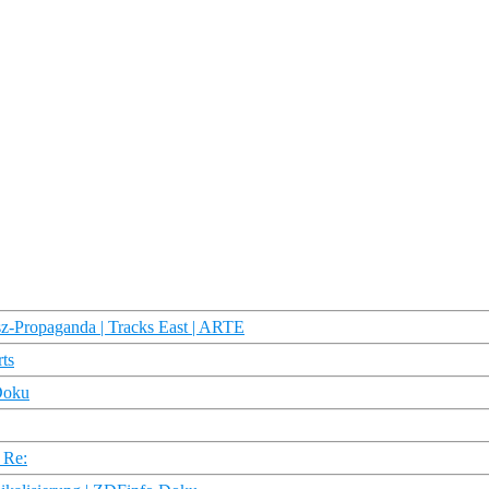
sz-Propaganda | Tracks East | ARTE
rts
Doku
 Re: