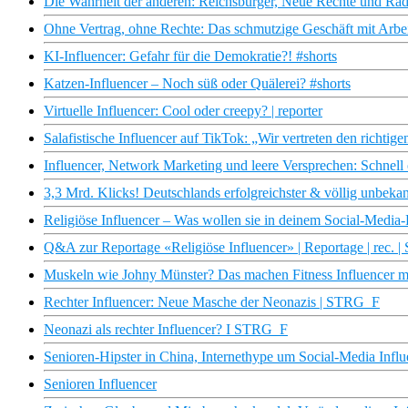
Die Wahrheit der anderen: Reichsbürger, Neue Rechte und Rad
Ohne Vertrag, ohne Rechte: Das schmutzige Geschäft mit Arbei
KI-Influencer: Gefahr für die Demokratie?! #shorts
Katzen-Influencer – Noch süß oder Quälerei? #shorts
Virtuelle Influencer: Cool oder creepy? | reporter
Salafistische Influencer auf TikTok: „Wir vertreten den richtige
Influencer, Network Marketing und leere Versprechen: Schnell
3,3 Mrd. Klicks! Deutschlands erfolgreichster & völlig unbekann
Religiöse Influencer – Was wollen sie in deinem Social-Media-F
Q&A zur Reportage «Religiöse Influencer» | Reportage | rec. |
Muskeln wie Johny Münster? Das machen Fitness Influencer mit
Rechter Influencer: Neue Masche der Neonazis | STRG_F
Neonazi als rechter Influencer? I STRG_F
Senioren-Hipster in China, Internethype um Social-Media Influ
Senioren Influencer