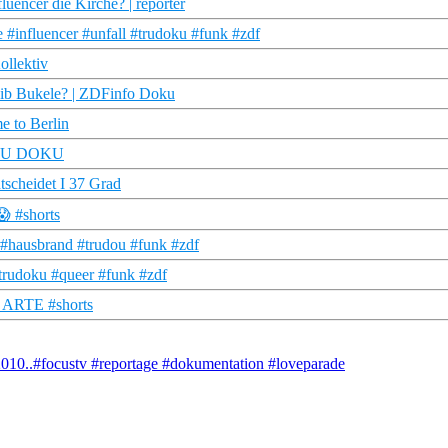
uencer die Kirche? | reporter
 #influencer #unfall #trudoku #funk #zdf
ollektiv
ayib Bukele? | ZDFinfo Doku
me to Berlin
– TRU DOKU
tscheidet I 37 Grad
😱 #shorts
 #hausbrand #trudou #funk #zdf
trudoku #queer #funk #zdf
 | ARTE #shorts
010..#focustv #reportage #dokumentation #loveparade