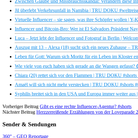
Zwischen Glaube und Missbrauchsskandal: Verändern diese Infl
Jil überlebt Verkehrsunfall in Namibia | TRU DOKU #weltreise
Virtuelle Influencer – sie sagen, was ihre Schöpfer wollen | Y-K
Influencer und Bitcoin-Bro: Wer ist El Salvadors Präsident N
Luca – Jetzt lebt der Influencer und Fotograf in Berlin | Welco
Auszug mit 13 – Alexa (18) sucht sich ein neues Zuhause 
Leben für Gott: Warum sich Moritz für ein Leben im Kloster en
Wie viele von euch haben sich gerade an die Wangen gefasst? 
Chiara (20) rettet sich vor den Flammen | TRU DOKU #shorts
Amaël will sich nicht mehr verstecken | TRU DOKU #shorts #
Syphilis breitet sich in den USA und Europa immer weiter aus
Vorheriger Beitrag
Gibt es eine rechte Influencer-Agentur? #shorts
Nächster Beitrag
Herzzerreißende Erzählungen von der Loveparade 2
Sender & Sendungen
360° – GEO Reportage