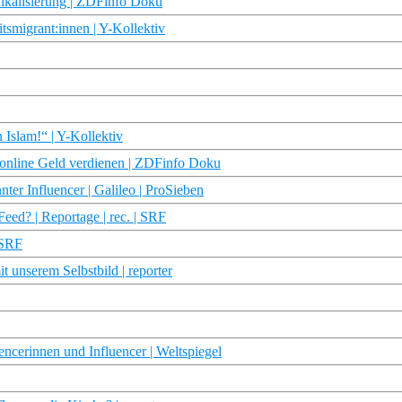
ikalisierung | ZDFinfo Doku
tsmigrant:innen | Y-Kollektiv
n Islam!“ | Y-Kollektiv
 online Geld verdienen | ZDFinfo Doku
ter Influencer | Galileo | ProSieben
eed? | Reportage | rec. | SRF
 SRF
 unserem Selbstbild | reporter
encerinnen und Influencer | Weltspiegel