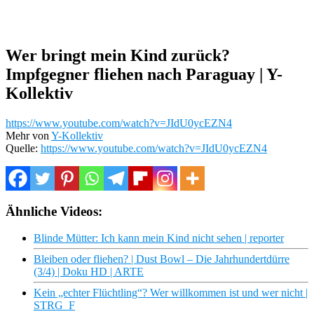
Wer bringt mein Kind zurück?
Impfgegner fliehen nach Paraguay | Y-
Kollektiv
https://www.youtube.com/watch?v=JIdU0ycEZN4
Mehr von
Y-Kollektiv
Quelle:
https://www.youtube.com/watch?v=JIdU0ycEZN4
Ähnliche Videos:
Blinde Mütter: Ich kann mein Kind nicht sehen | reporter
Bleiben oder fliehen? | Dust Bowl – Die Jahrhundertdürre
(3/4) | Doku HD | ARTE
Kein „echter Flüchtling“? Wer willkommen ist und wer nicht |
STRG_F