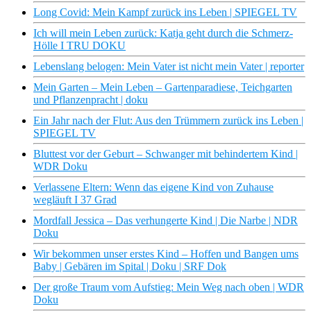
Long Covid: Mein Kampf zurück ins Leben | SPIEGEL TV
Ich will mein Leben zurück: Katja geht durch die Schmerz-
Hölle I TRU DOKU
Lebenslang belogen: Mein Vater ist nicht mein Vater | reporter
Mein Garten – Mein Leben – Gartenparadiese, Teichgarten
und Pflanzenpracht | doku
Ein Jahr nach der Flut: Aus den Trümmern zurück ins Leben |
SPIEGEL TV
Bluttest vor der Geburt – Schwanger mit behindertem Kind |
WDR Doku
Verlassene Eltern: Wenn das eigene Kind von Zuhause
wegläuft I 37 Grad
Mordfall Jessica – Das verhungerte Kind | Die Narbe | NDR
Doku
Wir bekommen unser erstes Kind – Hoffen und Bangen ums
Baby | Gebären im Spital | Doku | SRF Dok
Der große Traum vom Aufstieg: Mein Weg nach oben | WDR
Doku