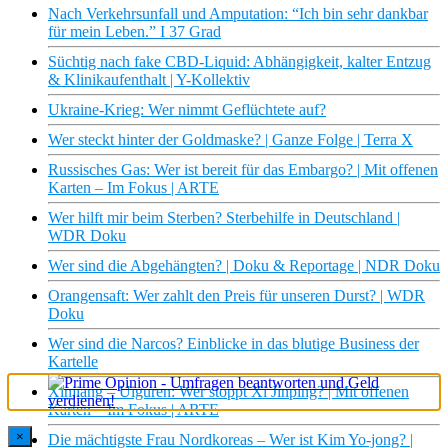
Nach Verkehrsunfall und Amputation: “Ich bin sehr dankbar
für mein Leben.” I 37 Grad
Süchtig nach fake CBD-Liquid: Abhängigkeit, kalter Entzug
& Klinikaufenthalt | Y-Kollektiv
Ukraine-Krieg: Wer nimmt Geflüchtete auf?
Wer steckt hinter der Goldmaske? | Ganze Folge | Terra X
Russisches Gas: Wer ist bereit für das Embargo? | Mit offenen
Karten – Im Fokus | ARTE
Wer hilft mir beim Sterben? Sterbehilfe in Deutschland |
WDR Doku
Wer sind die Abgehängten? | Doku & Reportage | NDR Doku
Orangensaft: Wer zahlt den Preis für unseren Durst? | WDR
Doku
Wer sind die Narcos? Einblicke in das blutige Business der
Kartelle
Xinjiang – Uiguren: Wer stoppt Xi Jinping? | Mit offenen
Karten – Im Fokus | ARTE
×
Die mächtigste Frau Nordkoreas – Wer ist Kim Yo-jong? |