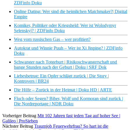
ZDFinfo Doku
Online Dating: Wer sind die heimlichen Matchmaker?| Digital
Empire
Komiker, Politiker oder Kriegsheld: Wer ist Wolodymyr
Selenskyj? | ZDFinfo Doku
Weg vom russischen Gas – wer profitiert?
Autokrat und Winnie Puuh – Wer ist Xi Jinping? | ZDFinfo
Doku
Schwanger nach Totgeburt | Risikoschwangerschaft und
bange Stunden nach der Geburt | Doku | SRF Dok
Liebesbetrug: Ein Opfer schlägt zurück | Die Story |
Kontrovers | BR24
Die Hilfe – Zurück in der Heimat | Doku HD | ARTE
Fluch oder Segen? Biber, Wolf und Kormoran sind zurück |
Die Nordreportage | NDR Doku
Vorheriger Beitrag
Mit 102 Jahren fast jeden Tag auf hoher See |
Galileo | ProSieben
Nächster Beitrag
Traumjob Feuerwehrfrau? So hart ist die