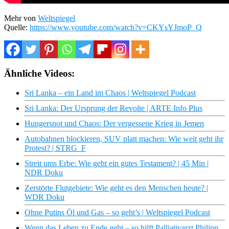
Mehr von
Weltspiegel
Quelle:
https://www.youtube.com/watch?v=CKYsYJmoP_Q
Ähnliche Videos:
Sri Lanka – ein Land im Chaos | Weltspiegel Podcast
Sri Lanka: Der Ursprung der Revolte | ARTE Info Plus
Hungersnot und Chaos: Der vergessene Krieg in Jemen
Autobahnen blockieren, SUV platt machen: Wie weit geht ihr
Protest? | STRG_F
Streit ums Erbe: Wie geht ein gutes Testament? | 45 Min |
NDR Doku
Zerstörte Flutgebiete: Wie geht es den Menschen heute? |
WDR Doku
Ohne Putins Öl und Gas – so geht’s | Weltspiegel Podcast
Wenn das Leben zu Ende geht – so hilft Palliativarzt Philipp