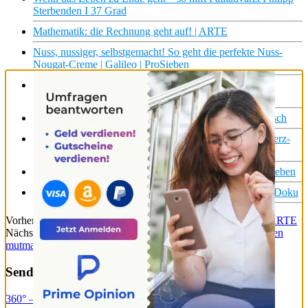
Sterbenden I 37 Grad
Mathematik: die Rechnung geht auf! | ARTE
Nuss, nussiger, selbstgemacht! So geht die perfekte Nuss-
Nougat-Creme | Galileo | ProSieben
Pille absetzen: Geht’s dir wirklich so viel besser ohne
künstliche Hormone? | Quarks
Schwarze Löcher – geht nicht, gibt’s nicht? | Harald Lesch
Ich will mein Leben zurück: Katja geht durch die Schmerz-
Hölle I TRU DOKU
5 Dinge, ohne die auf Ibiza nichts geht! | Galileo | ProSieben
Sehnsucht nach Familie – Alina geht ihren Weg | SWR Doku
Vorheriger Beitrag
Der Kampf der Frauen | TRACKS East | ARTE
Nächster Beitrag
IS-Kämpfer in Deutschland: Wir konfrontieren
mutmaßliche Täter I frontal
Sender & Sendungen
360° – GEO Reportage