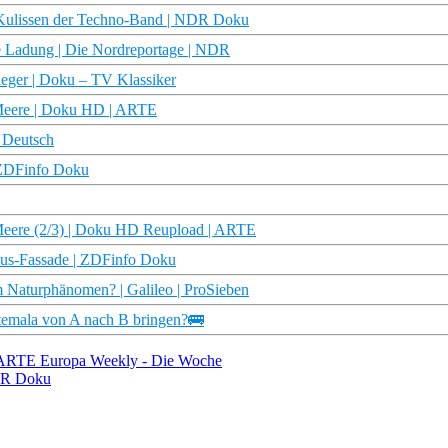
ie Kulissen der Techno-Band | NDR Doku
lle Ladung | Die Nordreportage | NDR
eger | Doku – TV Klassiker
r Meere | Doku HD | ARTE
 Deutsch
| ZDFinfo Doku
er Meere (2/3) | Doku HD Reupload | ARTE
smus-Fassade | ZDFinfo Doku
m Naturphänomen? | Galileo | ProSieben
atemala von A nach B bringen?🚌
 | ARTE Europa Weekly - Die Woche
NDR Doku