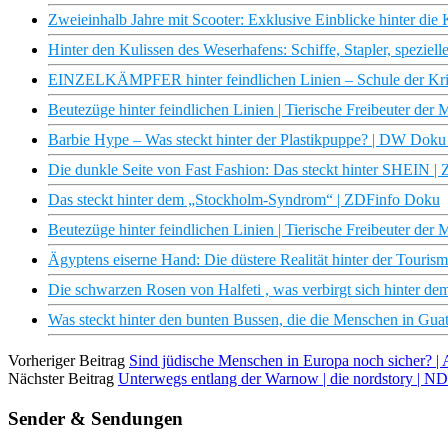
Zweieinhalb Jahre mit Scooter: Exklusive Einblicke hinter d
Hinter den Kulissen des Weserhafens: Schiffe, Stapler, spezie
EINZELKÄMPFER hinter feindlichen Linien – Schule der Kri
Beutezüge hinter feindlichen Linien | Tierische Freibeuter de
Barbie Hype – Was steckt hinter der Plastikpuppe? | DW Doku
Die dunkle Seite von Fast Fashion: Das steckt hinter SHEIN 
Das steckt hinter dem „Stockholm-Syndrom“ | ZDFinfo Doku
Beutezüge hinter feindlichen Linien | Tierische Freibeuter d
Ägyptens eiserne Hand: Die düstere Realität hinter der Touri
Die schwarzen Rosen von Halfeti , was verbirgt sich hinter de
Was steckt hinter den bunten Bussen, die die Menschen in Gu
Vorheriger Beitrag
Sind jüdische Menschen in Europa noch sicher?
Nächster Beitrag
Unterwegs entlang der Warnow | die nordstory | 
Sender & Sendungen