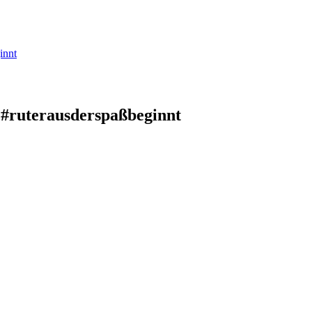
innt
 #ruterausderspaßbeginnt