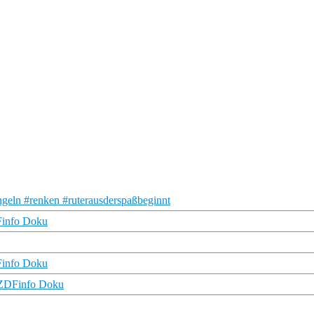
ngeln #renken #ruterausderspaßbeginnt
DFinfo Doku
DFinfo Doku
| ZDFinfo Doku