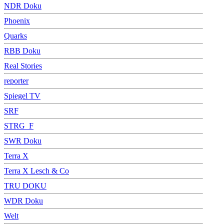
NDR Doku
Phoenix
Quarks
RBB Doku
Real Stories
reporter
Spiegel TV
SRF
STRG_F
SWR Doku
Terra X
Terra X Lesch & Co
TRU DOKU
WDR Doku
Welt