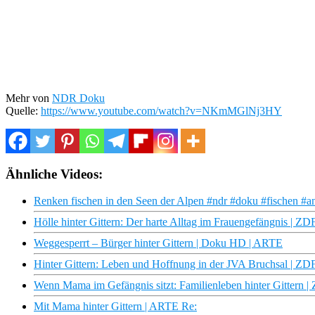
Mehr von
NDR Doku
Quelle:
https://www.youtube.com/watch?v=NKmMGlNj3HY
Ähnliche Videos:
Renken fischen in den Seen der Alpen #ndr #doku #fischen #a
Hölle hinter Gittern: Der harte Alltag im Frauengefängnis | Z
Weggesperrt – Bürger hinter Gittern | Doku HD | ARTE
Hinter Gittern: Leben und Hoffnung in der JVA Bruchsal | Z
Wenn Mama im Gefängnis sitzt: Familienleben hinter Gittern 
Mit Mama hinter Gittern | ARTE Re: