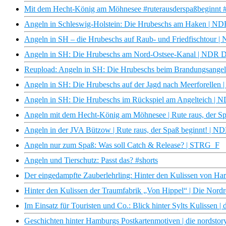
Mit dem Hecht-König am Möhnesee #ruterausderspaßbeginnt #
Angeln in Schleswig-Holstein: Die Hrubeschs am Haken | N
Angeln in SH – die Hrubeschs auf Raub- und Friedfischtour 
Angeln in SH: Die Hrubeschs am Nord-Ostsee-Kanal | NDR 
Reupload: Angeln in SH: Die Hrubeschs beim Brandungsange
Angeln in SH: Die Hrubeschs auf der Jagd nach Meerforelle
Angeln in SH: Die Hrubeschs im Rückspiel am Angelteich |
Angeln mit dem Hecht-König am Möhnesee | Rute raus, der S
Angeln in der JVA Bützow | Rute raus, der Spaß beginnt! | 
Angeln nur zum Spaß: Was soll Catch & Release? | STRG_F
Angeln und Tierschutz: Passt das? #shorts
Der eingedampfte Zauberlehrling: Hinter den Kulissen von Ha
Hinter den Kulissen der Traumfabrik „Von Hippel“ | Die Nor
Im Einsatz für Touristen und Co.: Blick hinter Sylts Kulissen 
Geschichten hinter Hamburgs Postkartenmotiven | die nordst