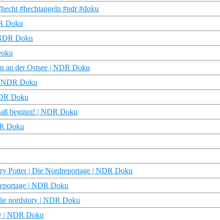
hecht #hechtangeln #ndr #doku
DR Doku
| NDR Doku
Doku
ln an der Ostsee | NDR Doku
n | NDR Doku
 NDR Doku
paß beginnt! | NDR Doku
NDR Doku
rry Potter | Die Nordreportage | NDR Doku
dreportage | NDR Doku
| die nordstory | NDR Doku
ory | NDR Doku