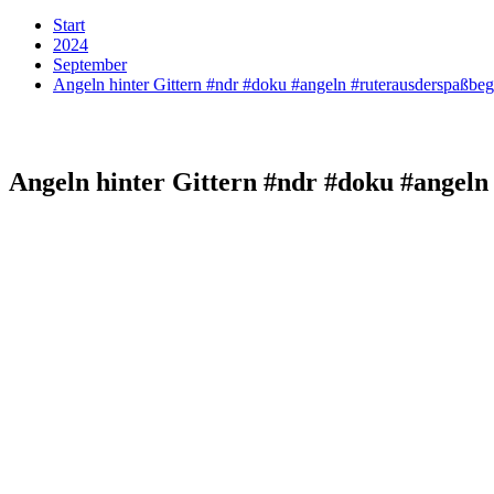
Start
2024
September
Angeln hinter Gittern #ndr #doku #angeln #ruterausderspaßbeg
Angeln hinter Gittern #ndr #doku #angeln