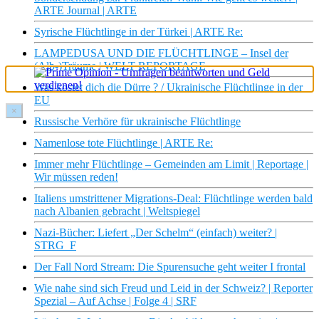
ARTE Journal | ARTE
Syrische Flüchtlinge in der Türkei | ARTE Re:
LAMPEDUSA UND DIE FLÜCHTLINGE – Insel der
(Alb-)Träume | WELT REPORTAGE
Was kostet dich die Dürre ? / Ukrainische Flüchtlinge in der
EU
×
Russische Verhöre für ukrainische Flüchtlinge
Namenlose tote Flüchtlinge | ARTE Re:
Immer mehr Flüchtlinge – Gemeinden am Limit | Reportage |
Wir müssen reden!
Italiens umstrittener Migrations-Deal: Flüchtlinge werden bald
nach Albanien gebracht | Weltspiegel
Nazi-Bücher: Liefert „Der Schelm“ (einfach) weiter? |
STRG_F
Der Fall Nord Stream: Die Spurensuche geht weiter I frontal
Wie nahe sind sich Freud und Leid in der Schweiz? | Reporter
Spezial – Auf Achse | Folge 4 | SRF