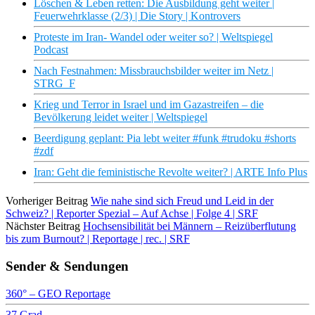
Löschen & Leben retten: Die Ausbildung geht weiter |
Feuerwehrklasse (2/3) | Die Story | Kontrovers
Proteste im Iran- Wandel oder weiter so? | Weltspiegel
Podcast
Nach Festnahmen: Missbrauchsbilder weiter im Netz |
STRG_F
Krieg und Terror in Israel und im Gazastreifen – die
Bevölkerung leidet weiter | Weltspiegel
Beerdigung geplant: Pia lebt weiter #funk #trudoku #shorts
#zdf
Iran: Geht die feministische Revolte weiter? | ARTE Info Plus
Vorheriger Beitrag
Wie nahe sind sich Freud und Leid in der
Schweiz? | Reporter Spezial – Auf Achse | Folge 4 | SRF
Nächster Beitrag
Hochsensibilität bei Männern – Reizüberflutung
bis zum Burnout? | Reportage | rec. | SRF
Sender & Sendungen
360° – GEO Reportage
37 Grad