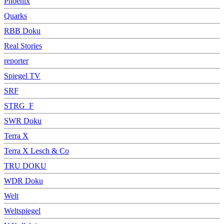
Phoenix
Quarks
RBB Doku
Real Stories
reporter
Spiegel TV
SRF
STRG_F
SWR Doku
Terra X
Terra X Lesch & Co
TRU DOKU
WDR Doku
Welt
Weltspiegel