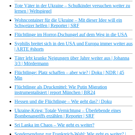
Tote Väter in der Ukraine – Schulkinder versuchen weiter zu
lernen | Weltspiegel
Wohncontainer für die Ukraine – Mit dieser Idee will ein
Schweizer helfen | Reporter | SRF
Flüchtlinge im Horror-Dschungel auf dem Weg in die USA
Syphilis breitet sich in den USA und Europa immer weiter aus
| ARTE #shorts
Täter lebt kranke Neigungen über Jahre weiter aus | Johanna
3/3 | Mördermann
Flüchtlinge: Platz schaffen – aber wie? | Doku | NDR | 45
Min
Flüchtlinge als Druckmittel: Wie Putin Migration
instrumentalisiert | report München | BR24
Hessen und die Flüchtlinge – Wie geht das? | Doku
Ukraine-Krieg: Totale Vernichtung – Überlebende eines
Bombenangriffs erzählen | Reporter | SRF
Sri Lanka im Chaos – Wie geht es weiter?
Sondersendung zur Frankreich-Wahl: Wie geht es weiter? |