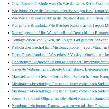
Geschäftsmodell Kinderwunsch: Wie deutsches Recht Frauen in
Wie Putins Krieg die Lebensmittelpreise steigen lässt | report
Wie Wirtschaft und Politik in die Russland-Falle schlitterten |
Kampf ums Brennholz: Wie Betrüger Kasse machen | report 
Kampf gegen die Uhr: Wie schnell sind Deutschlands Rettungs
Tötungsverbote von Küken, die Folgen: Gut gemeint, schlecht
Katholischer Bischof trifft Missbrauchsopfer | report München
Droht Deutschland eine Wasserkrise? Versiegte Quellen, troc
Unbehelligte Oligarchen? Kritik an deutscher Umsetzung der 
Genervte Verbraucher, frustrierte Unternehmer: Lieferengpäss
Marsalek und die Geheimdienste: Neue Recherchen zum Kompl
Missbrauchs-beschuldigte Priester an Justiz vorbei nach Südam
Missbrauchs-beschuldigte Priester an Justiz vorbei nach Südam
Sonne, Strand und Oligarchen: Die Türkei-Russland-Connecti
Pseudomedizin boomt: Experten warnen vor falschen Gesundhe