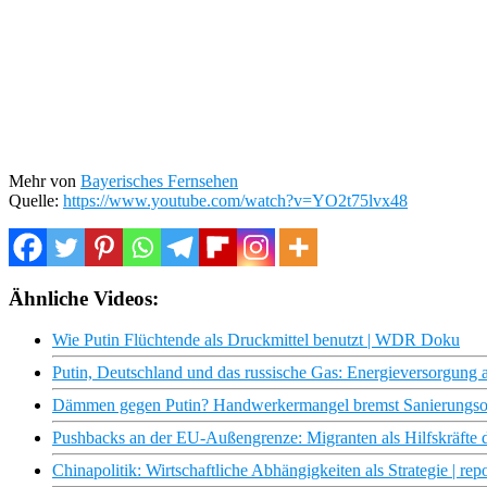
Mehr von
Bayerisches Fernsehen
Quelle:
https://www.youtube.com/watch?v=YO2t75lvx48
Ähnliche Videos:
Wie Putin Flüchtende als Druckmittel benutzt | WDR Doku
Putin, Deutschland und das russische Gas: Energieversorgung 
Dämmen gegen Putin? Handwerkermangel bremst Sanierungsof
Pushbacks an der EU-Außengrenze: Migranten als Hilfskräfte d
Chinapolitik: Wirtschaftliche Abhängigkeiten als Strategie | r