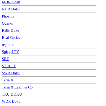
MDR Doku
NDR Doku
Phoenix
Quarks
RBB Doku
Real Stories
reporter
Spiegel TV
SRF
STRG_F
SWR Doku
Terra X
Terra X Lesch & Co
TRU DOKU
WDR Doku