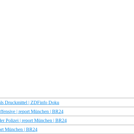
als Druckmittel | ZDFinfo Doku
fensive | report München | BR24
er Polizei | report München | BR24
eport München | BR24