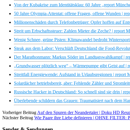
Von der Kubakrise zum Identitätsklau: 60 Jahre „report Münc
50 Jahre Olympia-Attentat: offene Fragen, offene Wunden | r
Millionenschäden durch Telefonbetrüger: Opfer hoffen auf En
Streit um Erbschaftssteuer: Zahlen Mieter die Zeche? | report
Wenig Schnee, grüne Pisten: Klimawandel bedroht Wintersport
Steak aus dem Labor: Verschläft Deutschland die Food-Revolu
Der Marathonmann: Markus Söder im Landtagswahlkampf | re
„Grundwasser plötzlich weg“ – Wärmepumpe gibt Geist auf | 
Streitfall Energiewende: Aufstand in Urlaubsregionen | repor
Solardächer betriebsbereit, aber: Fehlende Zähler und Stromle
Russische Hacker in Deutschland: So schnell sind sie drin |
Überlebende schildern das Grauen: Traumatisiert nach dem H
Vorheriger Beitrag
Auf den Spuren der Neandertaler | Doku HD Reu
Nächster Beitrag
Wie Paare ihre Liebe definieren | OHNE FILTER: 
Sender & Sendungen