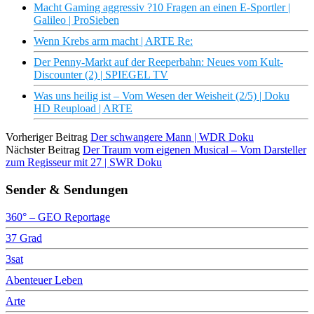
Macht Gaming aggressiv ?10 Fragen an einen E-Sportler |
Galileo | ProSieben
Wenn Krebs arm macht | ARTE Re:
Der Penny-Markt auf der Reeperbahn: Neues vom Kult-
Discounter (2) | SPIEGEL TV
Was uns heilig ist – Vom Wesen der Weisheit (2/5) | Doku
HD Reupload | ARTE
Vorheriger Beitrag
Der schwangere Mann | WDR Doku
Nächster Beitrag
Der Traum vom eigenen Musical – Vom Darsteller
zum Regisseur mit 27 | SWR Doku
Sender & Sendungen
360° – GEO Reportage
37 Grad
3sat
Abenteuer Leben
Arte