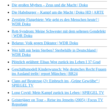
Die großen Mythen – Zeus und die Macht | Doku
Die Habsburger – Kampf um die Macht | Doku HD | ARTE
Zerstörte Flutgebiete: Wie geht es den Menschen heute? |
WDR Doku
Rett-Syndrom: Meine Schwester mit dem seltenen Gendefekt
| WDR Doku
Belarus: Volk gegen Diktator | WDR Doku
Wer hilft mir beim Sterben? Sterbehilfe in Deutschland |
WDR Doku
Plötzlich gelähmt: Elisas Weg zurück ins Leben I 37 Grad
Geschäftsmodell Kinderwunsch: Wie deutsches Recht Frauen
ins Ausland treibt | report München | BR24
Clans auf Beutezug (2): Einbruch ins „Grüne Gewölbe“ |
SPIEGEL TV
Long Covid: Mein Kampf zurück ins Leben | SPIEGEL TV
Geisterjäger on Tour – Reise ins Jenseits (2005) | Focus TV
Reportage