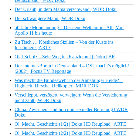
Deutschland | WDR Doku
Der Urlaub, in dem Mama verschwand | WDR Doku
Der schwangere Mann | WDR Doku
50 Jahre Mondlandung – Der neue Wettlauf ins All | Von
Apollo 11 bis heute
Zu Tisch … Köstliches Sizilien – Von der Küste ins
Inselinnere | ARTE
Olaf Scholz – Sein Weg ins Kanzleramt | Doku | BR
Der Internet-Boom in Deutschland – DSL macht’s möglich!
(2002) | Focus TV Reportage
Was macht die Bundeswehr in der Annaburger Heide? –
Hightech, Hirsche, Helikopter | MDR DOK
Verschleppt, verzögert, verweigert: Wenn die Versicherung
nicht zahlt | WDR Doku
China: Zwischen Tradition und sexueller Befreiung | WDR
Doku
Öl. Macht. Geschichte (1/2) | Doku HD Reupload | ARTE
Öl. Macht. Geschichte (2/2) | Doku HD Reupload | ARTE