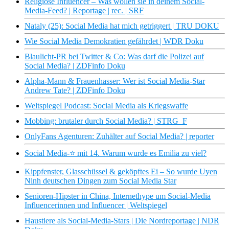
Religiöse Influencer – Was wollen sie in deinem Social-
Media-Feed? | Reportage | rec. | SRF
Nataly (25): Social Media hat mich getriggert | TRU DOKU
Wie Social Media Demokratien gefährdet | WDR Doku
Blaulicht-PR bei Twitter & Co: Was darf die Polizei auf
Social Media? | ZDFinfo Doku
Alpha-Mann & Frauenhasser: Wer ist Social Media-Star
Andrew Tate? | ZDFinfo Doku
Weltspiegel Podcast: Social Media als Kriegswaffe
Mobbing: brutaler durch Social Media? | STRG_F
OnlyFans Agenturen: Zuhälter auf Social Media? | reporter
Social Media-​​⭐️ mit 14. Warum wurde es Emilia zu viel?
Kippfenster, Glasschüssel & geköpftes Ei – So wurde Uyen
Ninh deutschen Dingen zum Social Media Star
Senioren-Hipster in China, Internethype um Social-Media
Influencerinnen und Influencer | Weltspiegel
Haustiere als Social-Media-Stars | Die Nordreportage | NDR