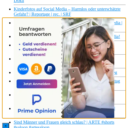
Doku
Kinderfotos auf Social Media – Harmlos oder unterschätzte
Gefahr? | Reportage | rec. | SRF
Über die junge Generation, Freundschaft und Social Media |
OHNE FILTER: Pollmer fragt nach… LIEBE
Frankreich: Alarmknopf gegen Mobbing auf Social Media!
Effektive Methoden oder pure Geldmacherei? Der
Chiropraktiker-Hype auf Social Media!
Tierquälerei auf Social Media: Wer steckt dahinter? | Y-
Kollektiv
Spionin für die Ukraine: Dating-Apps als Waffe im Krieg
Job, Dating und Wohnen: Können uns KI-Apps den Alltag
erleichtern?
Smhaggle, Sparkules und NeoTaste: Lohnen sich
Lebensmittel Spar-Apps?
Hochbegabte Menschen können in die Zukunft gucken |
ARTE #shorts #saloon
Sind Männer und Frauen gleich schlau? | ARTE #shorts
×
#saloon #artesaloon