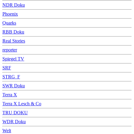
NDR Doku
Phoenix
Quarks
RBB Doku
Real Stories
reporter
Spiegel TV
SRF
STRG_F
SWR Doku
Terra X
Terra X Lesch & Co
TRU DOKU
WDR Doku
Welt