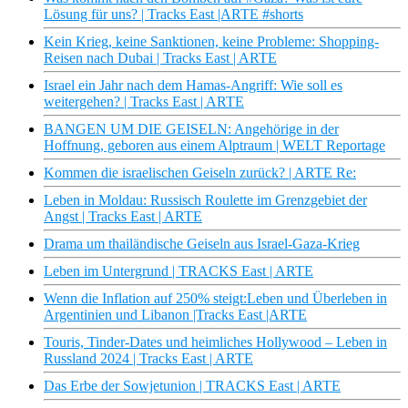
Lösung für uns? | Tracks East |ARTE #shorts
Kein Krieg, keine Sanktionen, keine Probleme: Shopping-
Reisen nach Dubai | Tracks East | ARTE
Israel ein Jahr nach dem Hamas-Angriff: Wie soll es
weitergehen? | Tracks East | ARTE
BANGEN UM DIE GEISELN: Angehörige in der
Hoffnung, geboren aus einem Alptraum | WELT Reportage
Kommen die israelischen Geiseln zurück? | ARTE Re:
Leben in Moldau: Russisch Roulette im Grenzgebiet der
Angst | Tracks East | ARTE
Drama um thailändische Geiseln aus Israel-Gaza-Krieg
Leben im Untergrund | TRACKS East | ARTE
Wenn die Inflation auf 250% steigt:Leben und Überleben in
Argentinien und Libanon |Tracks East |ARTE
Touris, Tinder-Dates und heimliches Hollywood – Leben in
Russland 2024 | Tracks East | ARTE
Das Erbe der Sowjetunion | TRACKS East | ARTE