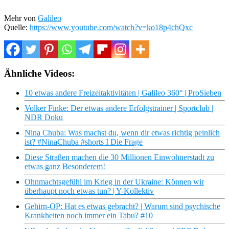
Mehr von
Galileo
Quelle:
https://www.youtube.com/watch?v=ko18p4chQxc
Ähnliche Videos:
10 etwas andere Freizeitaktivitäten | Galileo 360° | ProSieben
Volker Finke: Der etwas andere Erfolgstrainer | Sportclub |
NDR Doku
Nina Chuba: Was machst du, wenn dir etwas richtig peinlich
ist? #NinaChuba #shorts I Die Frage
Diese Straßen machen die 30 Millionen Einwohnerstadt zu
etwas ganz Besonderem!
Ohnmachtsgefühl im Krieg in der Ukraine: Können wir
überhaupt noch etwas tun? | Y-Kollektiv
Gehirn-OP: Hat es etwas gebracht? | Warum sind psychische
Krankheiten noch immer ein Tabu? #10