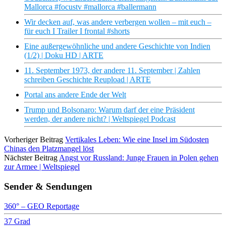
Mallorca #focustv #mallorca #ballermann
Wir decken auf, was andere verbergen wollen – mit euch –
für euch I Trailer I frontal #shorts
Eine außergewöhnliche und andere Geschichte von Indien
(1/2) | Doku HD | ARTE
11. September 1973, der andere 11. September | Zahlen
schreiben Geschichte Reupload | ARTE
Portal ans andere Ende der Welt
Trump und Bolsonaro: Warum darf der eine Präsident
werden, der andere nicht? | Weltspiegel Podcast
Vorheriger Beitrag
Vertikales Leben: Wie eine Insel im Südosten
Chinas den Platzmangel löst
Nächster Beitrag
Angst vor Russland: Junge Frauen in Polen gehen
zur Armee | Weltspiegel
Sender & Sendungen
360° – GEO Reportage
37 Grad