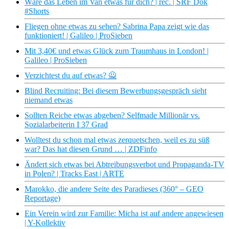
Wäre das Leben im Van etwas für dich? | rec. | SRF Dok
#Shorts
Fliegen ohne etwas zu sehen? Sabrina Papa zeigt wie das
funktioniert! | Galileo | ProSieben
Mit 3,40€ und etwas Glück zum Traumhaus in London! |
Galileo | ProSieben
Verzichtest du auf etwas? 🙅
Blind Recruiting: Bei diesem Bewerbungsgespräch sieht
niemand etwas
Sollten Reiche etwas abgeben? Selfmade Millionär vs.
Sozialarbeiterin I 37 Grad
Wolltest du schon mal etwas zerquetschen, weil es zu süß
war? Das hat diesen Grund … | ZDFinfo
Ändert sich etwas bei Abtreibungsverbot und Propaganda-TV
in Polen? | Tracks East | ARTE
Marokko, die andere Seite des Paradieses (360° – GEO
Reportage)
Ein Verein wird zur Familie: Micha ist auf andere angewiesen
| Y-Kollektiv