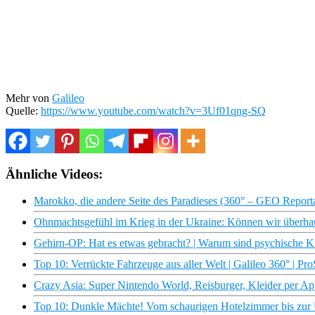
Mehr von
Galileo
Quelle:
https://www.youtube.com/watch?v=3Uf01qng-SQ
Ähnliche Videos:
Marokko, die andere Seite des Paradieses (360° – GEO Report
Ohnmachtsgefühl im Krieg in der Ukraine: Können wir überhau
Gehirn-OP: Hat es etwas gebracht? | Warum sind psychische 
Top 10: Verrückte Fahrzeuge aus aller Welt | Galileo 360° | Pr
Crazy Asia: Super Nintendo World, Reisburger, Kleider per Ap
Top 10: Dunkle Mächte! Vom schaurigen Hotelzimmer bis zur U