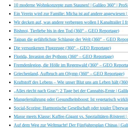
10 moderne Wohnkonzepte zum Staunen! | Galileo 360° | ProS
Ein Verein wird zur Familie: Micha ist auf andere angewiesen |
Wir decken auf, was andere verbergen wollen I Kanaltrailer I fr
Bishnoi, Tierliebe bis in den Tod (360° – GEO Reportage)
Taipan die gefährlichste Schlange der Welt (360° – GEO Repor
Die versunkenen Flugzeuge (360° – GEO Reportage)
Florida, Invasion der Pythons (360° – GEO Reportage)
Fremdenlegion, die Hölle im Regenwald (360° – GEO Reporta
Griechenland, Aufbruch am Olymp (360° – GEO Reportage)
Kraftstoff des Lebens – Wie unser Blut uns am Leben hält (3
„Alles riecht nach Gras“: 2 Tage bei der Cannabis-Ernte | Galil
Mangelernährung oder Gesundheitsboost: Ist vegetarisch wirkli
Social-Scoring: Harmonische Gesellschaft oder totaler Überwac
Masse meets Klasse: Kaffee-Gigant vs. Spezialitäten-Rösterei |
Auf dem Weg zur Weltmacht! Der Fünfjahresplan Chinas | Gali