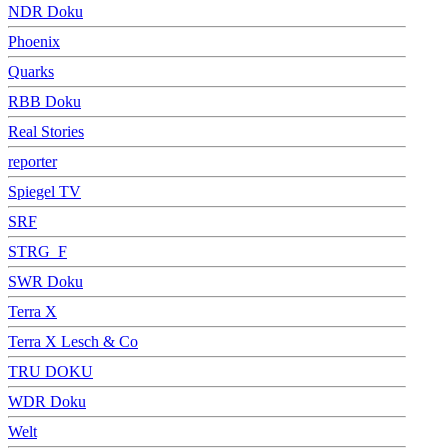
NDR Doku
Phoenix
Quarks
RBB Doku
Real Stories
reporter
Spiegel TV
SRF
STRG_F
SWR Doku
Terra X
Terra X Lesch & Co
TRU DOKU
WDR Doku
Welt