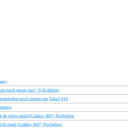
age)
pt noch etwas tun? | Y-Kollektiv
Krankheiten noch immer ein Tabu? #10
oSieben
p & vieles mehr!|Galileo 360°| ProSieben
fo-Jagd |Galileo 360°| ProSieben