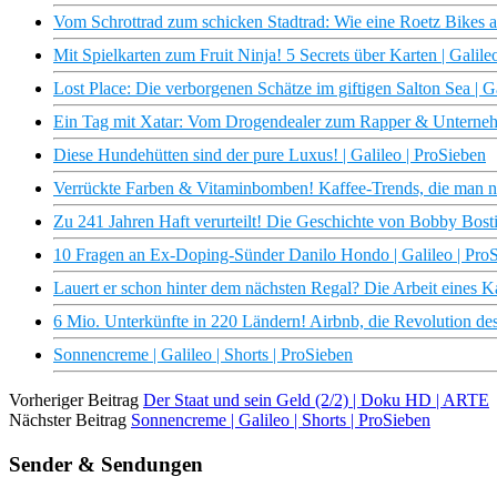
Vom Schrottrad zum schicken Stadtrad: Wie eine Roetz Bikes alt
Mit Spielkarten zum Fruit Ninja! 5 Secrets über Karten | Galile
Lost Place: Die verborgenen Schätze im giftigen Salton Sea | G
Ein Tag mit Xatar: Vom Drogendealer zum Rapper & Unternehm
Diese Hundehütten sind der pure Luxus! | Galileo | ProSieben
Verrückte Farben & Vitaminbomben! Kaffee-Trends, die man nich
Zu 241 Jahren Haft verurteilt! Die Geschichte von Bobby Bosti
10 Fragen an Ex-Doping-Sünder Danilo Hondo | Galileo | Pro
Lauert er schon hinter dem nächsten Regal? Die Arbeit eines Ka
6 Mio. Unterkünfte in 220 Ländern! Airbnb, die Revolution des
Sonnencreme | Galileo | Shorts | ProSieben
Vorheriger Beitrag
Der Staat und sein Geld (2/2) | Doku HD | ARTE
Nächster Beitrag
Sonnencreme | Galileo | Shorts | ProSieben
Sender & Sendungen