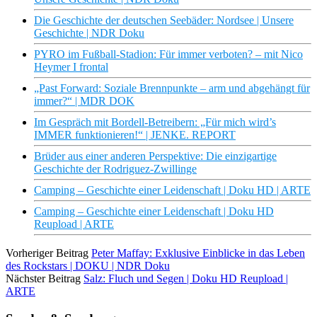
Die Geschichte der deutschen Seebäder: Nordsee | Unsere
Geschichte | NDR Doku
PYRO im Fußball-Stadion: Für immer verboten? – mit Nico
Heymer I frontal
„Past Forward: Soziale Brennpunkte – arm und abgehängt für
immer?“ | MDR DOK
Im Gespräch mit Bordell-Betreibern: „Für mich wird’s
IMMER funktionieren!“ | JENKE. REPORT
Brüder aus einer anderen Perspektive: Die einzigartige
Geschichte der Rodriguez-Zwillinge
Camping – Geschichte einer Leidenschaft | Doku HD | ARTE
Camping – Geschichte einer Leidenschaft | Doku HD
Reupload | ARTE
Vorheriger Beitrag
Peter Maffay: Exklusive Einblicke in das Leben
des Rockstars | DOKU | NDR Doku
Nächster Beitrag
Salz: Fluch und Segen | Doku HD Reupload |
ARTE