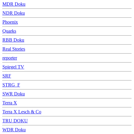
MDR Doku
NDR Doku
Phoenix
Quarks
RBB Doku
Real Stories
reporter
Spiegel TV
SRF
STRG_F
SWR Doku
Terra X
Terra X Lesch & Co
TRU DOKU
WDR Doku