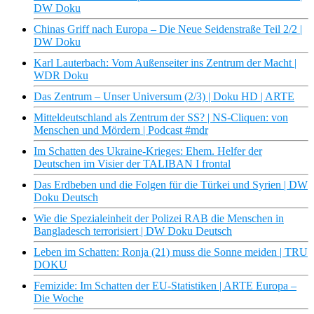
DW Doku
Chinas Griff nach Europa – Die Neue Seidenstraße Teil 2/2 |
DW Doku
Karl Lauterbach: Vom Außenseiter ins Zentrum der Macht |
WDR Doku
Das Zentrum – Unser Universum (2/3) | Doku HD | ARTE
Mitteldeutschland als Zentrum der SS? | NS-Cliquen: von
Menschen und Mördern | Podcast #mdr
Im Schatten des Ukraine-Krieges: Ehem. Helfer der
Deutschen im Visier der TALIBAN I frontal
Das Erdbeben und die Folgen für die Türkei und Syrien | DW
Doku Deutsch
Wie die Spezialeinheit der Polizei RAB die Menschen in
Bangladesch terrorisiert | DW Doku Deutsch
Leben im Schatten: Ronja (21) muss die Sonne meiden | TRU
DOKU
Femizide: Im Schatten der EU-Statistiken | ARTE Europa –
Die Woche