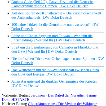
Brahms Code (Teil 2/2) | Paavo Järvi und die Deutsche
Kammerphilharmonie Bremen | DW Doku Deutsch
Auf den Spuren der Kunstfälscher – Die verschlossene Welt
des Antikenhandels | DW Doku Deutsch
100 Jahre Türkei: Ist die Demokratie noch zu retten? | DW
Doku Deutsch
Liebe und Ehe in Ägypten und Taiwan – Wer trifft die
Entscheidung? | Wir und Ihr | DW Doku Deutsch
Streit um die Legalisierung von Cannabis in Marokko und
den USA | Wir und Ihr | DW Doku Deutsch
Die teuflischen Tricks von Geheimagenten und Spionen | DW
Doku Deutsch
Das Wettrennen um die KI-Weltherrschaft zwischen China,
den USA und Europa | DW Doku Deutsch
Julian Assange und die dunklen Geheimnisse des Krieges |
DW Doku Deutsch
Vorheriger Beitrag
Sardinien - Das Rätsel der Nuraghen-Türme |
Doku HD | ARTE
Nächster Beitrag
Götterdämmerung - Die Mythen der Wikinger