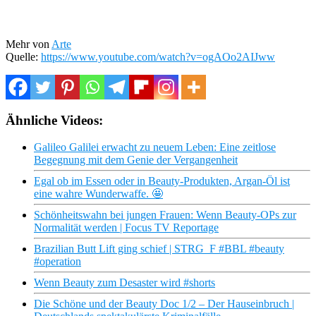
Mehr von
Arte
Quelle:
https://www.youtube.com/watch?v=ogAOo2AIJww
Ähnliche Videos:
Galileo Galilei erwacht zu neuem Leben: Eine zeitlose
Begegnung mit dem Genie der Vergangenheit
Egal ob im Essen oder in Beauty-Produkten, Argan-Öl ist
eine wahre Wunderwaffe. 🤩
Schönheitswahn bei jungen Frauen: Wenn Beauty-OPs zur
Normalität werden | Focus TV Reportage
Brazilian Butt Lift ging schief | STRG_F #BBL #beauty
#operation
Wenn Beauty zum Desaster wird #shorts
Die Schöne und der Beauty Doc 1/2 – Der Hauseinbruch |