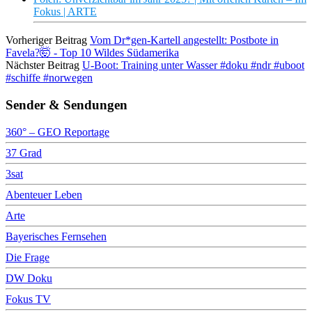
Fokus | ARTE
Vorheriger Beitrag
Vom Dr*gen-Kartell angestellt: Postbote in
Favela?🤯 - Top 10 Wildes Südamerika
Nächster Beitrag
U-Boot: Training unter Wasser #doku #ndr #uboot
#schiffe #norwegen
Sender & Sendungen
360° – GEO Reportage
37 Grad
3sat
Abenteuer Leben
Arte
Bayerisches Fernsehen
Die Frage
DW Doku
Fokus TV