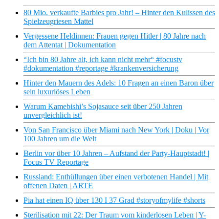
80 Mio. verkaufte Barbies pro Jahr! – Hinter den Kulissen des
Spielzeugriesen Mattel
Vergessene Heldinnen: Frauen gegen Hitler | 80 Jahre nach
dem Attentat | Dokumentation
“Ich bin 80 Jahre alt, ich kann nicht mehr“ #focustv
#dokumentation #reportage #krankenversicherung
Hinter den Mauern des Adels: 10 Fragen an einen Baron über
sein luxuriöses Leben
Warum Kamebishi’s Sojasauce seit über 250 Jahren
unvergleichlich ist!
Von San Francisco über Miami nach New York | Doku | Vor
100 Jahren um die Welt
Berlin vor über 10 Jahren – Aufstand der Party-Hauptstadt! |
Focus TV Reportage
Russland: Enthüllungen über einen verbotenen Handel | Mit
offenen Daten | ARTE
Pia hat einen IQ über 130 I 37 Grad #storyofmylife #shorts
Sterilisation mit 22: Der Traum vom kinderlosen Leben | Y-