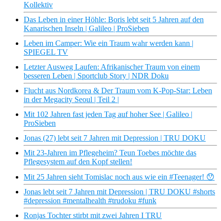
Kollektiv
Das Leben in einer Höhle: Boris lebt seit 5 Jahren auf den
Kanarischen Inseln | Galileo | ProSieben
Leben im Camper: Wie ein Traum wahr werden kann |
SPIEGEL TV
Letzter Ausweg Laufen: Afrikanischer Traum von einem
besseren Leben | Sportclub Story | NDR Doku
Flucht aus Nordkorea & Der Traum vom K-Pop-Star: Leben
in der Megacity Seoul | Teil 2 |
Mit 102 Jahren fast jeden Tag auf hoher See | Galileo |
ProSieben
Jonas (27) lebt seit 7 Jahren mit Depression | TRU DOKU
Mit 23-Jahren im Pflegeheim? Teun Toebes möchte das
Pflegesystem auf den Kopf stellen!
Mit 25 Jahren sieht Tomislac noch aus wie ein #Teenager! 😯
Jonas lebt seit 7 Jahren mit Depression | TRU DOKU #shorts
#depression #mentalhealth #trudoku #funk
Ronjas Tochter stirbt mit zwei Jahren I TRU