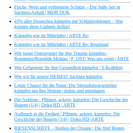
Fische, Wein und verborgene Schätze – Der Süße See in
Sachsen-Anhalt | MDR DOK
43% aller Deutschen kämpfen mit Schlafproblemen – Wie
können diese Gadgets helfen?
Kämpfen wie im Mittelalter | ARTE Re:
Kämpfen wie im Mittelalter | ARTE Re: Reupload
Wie junge Osteuropäer für ihre Träume kämpfen–
Rumänien/Republik Moldau | P_OST: Was uns prägt | ARTE
Wie Gefangene für ihre Gesundheit kämpfen | Y-Kollektiv
Wie wir für unsere HEIMAT Sachsen kämpfen
Letzte Chance für die Natur: Die Streuobstwiesenretter
kämpfen um ihre Heimat | dokus und reportagen
Die Anfänge | Pflügen, ackern, kämpfen: Die Geschichte der
Bauern (1/4) | Doku HD | ARTE
Aufbruch in die Freiheit | Pflügen, ackern, kämpfen: Die
Geschichte der Bauern (3/4) | Doku HD |ARTE
RIESENSCHIFFE – Helden der Ozeane | Die fünf Besten