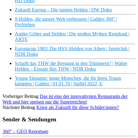
HD Doku
Zukunft Europa – Die jungen Helden | DW Doku
9 Helden, die unsere Welt verbessern | Galileo 360° |
ProSieben
Antike Götter und Helden | Die großen Mythen Reupload |
ARTE
Europacup 1983: Die HSV-Helden von Athen | Sportclub |
NDR Doku
Schafft das THW die Bergung in den Trümmern? | Wahre
Helden – Einsatz fürs THW | NDR Doku
Young Singapur: junge Menschen, die für ihren Traum
kämpfen | Galileo | 01.01.70 | Staffel 2022, E
Vorheriger Beitrag
Das ist eins der innovativsten Restaurants der
Welt und hier speisen nur die Superreichen!
Nächster Beitrag
Krieg als Zukunft für diese Schüler:innen?
Sender & Sendungen
360° – GEO Reportage