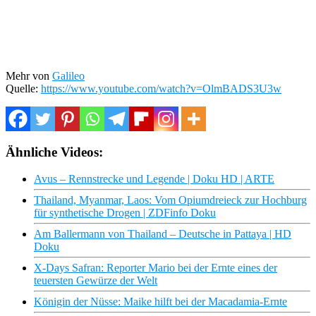
Mehr von
Galileo
Quelle:
https://www.youtube.com/watch?v=OlmBADS3U3w
Ähnliche Videos:
Avus – Rennstrecke und Legende | Doku HD | ARTE
Thailand, Myanmar, Laos: Vom Opiumdreieck zur Hochburg
für synthetische Drogen | ZDFinfo Doku
Am Ballermann von Thailand – Deutsche in Pattaya | HD
Doku
X-Days Safran: Reporter Mario bei der Ernte eines der
teuersten Gewürze der Welt
Königin der Nüsse: Maike hilft bei der Macadamia-Ernte