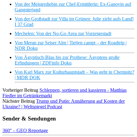
Von der Meisterdiebin zur Chef-Ermittlerin: Ex-Ganovin auf
Gangsterjagd
Von der Großstadt zur Villa im Grünen: Julie zieht aufs Land!
I 37 Grad
Mechelen: Von der No-Go Area zur Vorzeigestadt
Von Meran zur Seiser Alm | Tietjen campt – der Roadtrip |
NDR Doku
Von Ägyptisch-Blau bis zur Prothese: Ägyptens große
Erfindungen | ZDFinfo Doku
Von Karl Marx zur Kulturhauptstadt – Was geht in Chemnitz?
| MDR DOK
Vorheriger Beitrag
Schleppen, sortieren und kassieren - Matthias
Fiedler im Getränkemarkt
Nächster Beitrag
Trump und Putin: Annäherung auf Kosten der
Ukraine? | Weltspiegel Podcast
Sender & Sendungen
360° – GEO Reportage