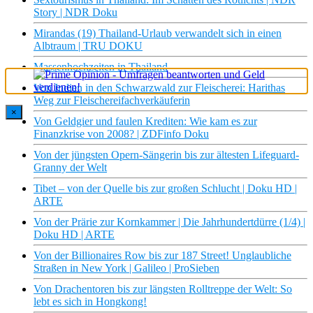
Story | NDR Doku
Mirandas (19) Thailand-Urlaub verwandelt sich in einen
Albtraum | TRU DOKU
Massenhochzeiten in Thailand
Von Indien in den Schwarzwald zur Fleischerei: Harithas
Weg zur Fleischereifachverkäuferin
×
Von Geldgier und faulen Krediten: Wie kam es zur
Finanzkrise von 2008? | ZDFinfo Doku
Von der jüngsten Opern-Sängerin bis zur ältesten Lifeguard-
Granny der Welt
Tibet – von der Quelle bis zur großen Schlucht | Doku HD |
ARTE
Von der Prärie zur Kornkammer | Die Jahrhundertdürre (1/4) |
Doku HD | ARTE
Von der Billionaires Row bis zur 187 Street! Unglaubliche
Straßen in New York | Galileo | ProSieben
Von Drachentoren bis zur längsten Rolltreppe der Welt: So
lebt es sich in Hongkong!