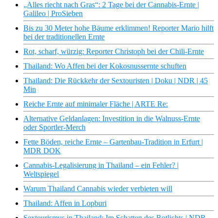
„Alles riecht nach Gras“: 2 Tage bei der Cannabis-Ernte |
Galileo | ProSieben
Bis zu 30 Meter hohe Bäume erklimmen! Reporter Mario hilft
bei der traditionellen Ernte
Rot, scharf, würzig: Reporter Christoph bei der Chili-Ernte
Thailand: Wo Affen bei der Kokosnussernte schuften
Thailand: Die Rückkehr der Sextouristen | Doku | NDR | 45
Min
Reiche Ernte auf minimaler Fläche | ARTE Re:
Alternative Geldanlagen: Investition in die Walnuss-Ernte
oder Sportler-Merch
Fette Böden, reiche Ernte – Gartenbau-Tradition in Erfurt |
MDR DOK
Cannabis-Legalisierung in Thailand – ein Fehler? |
Weltspiegel
Warum Thailand Cannabis wieder verbieten will
Thailand: Affen in Lopburi
Sextourismus in Thailand: Im Schatten des Rotlichts | NDR