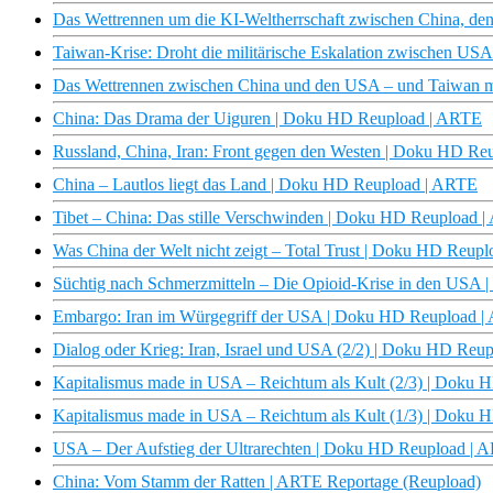
Das Wettrennen um die KI-Weltherrschaft zwischen China, 
Taiwan-Krise: Droht die militärische Eskalation zwischen US
Das Wettrennen zwischen China und den USA – und Taiwan mi
China: Das Drama der Uiguren | Doku HD Reupload | ARTE
Russland, China, Iran: Front gegen den Westen | Doku HD R
China – Lautlos liegt das Land | Doku HD Reupload | ARTE
Tibet – China: Das stille Verschwinden | Doku HD Reupload 
Was China der Welt nicht zeigt – Total Trust | Doku HD Reup
Süchtig nach Schmerzmitteln – Die Opioid-Krise in den USA
Embargo: Iran im Würgegriff der USA | Doku HD Reupload 
Dialog oder Krieg: Iran, Israel und USA (2/2) | Doku HD Reu
Kapitalismus made in USA – Reichtum als Kult (2/3) | Doku
Kapitalismus made in USA – Reichtum als Kult (1/3) | Doku
USA – Der Aufstieg der Ultrarechten | Doku HD Reupload | 
China: Vom Stamm der Ratten | ARTE Reportage (Reupload)