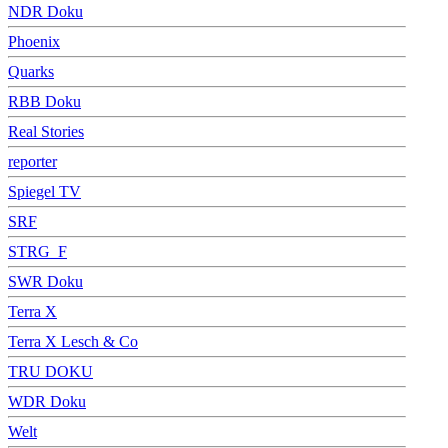
NDR Doku
Phoenix
Quarks
RBB Doku
Real Stories
reporter
Spiegel TV
SRF
STRG_F
SWR Doku
Terra X
Terra X Lesch & Co
TRU DOKU
WDR Doku
Welt