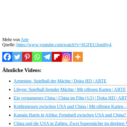
Mehr von
Arte
Quelle:
https://www.youtube.com/watch?v=SGFEUJxmHy4
Ähnliche Videos:
Armenien, Spielball der Mächte | Doku HD | ARTE
Libyen: Spielball fremder Mächte | Mit offenen Karten | ARTE
Ein vergangenes China | China im Film (1/2) | Doku HD | AR
Kräftemessen zwischen USA und China | Mit offenen Karten 
Kamala Harris in Afrika: Fernduell zwischen USA und China? 
China und die USA in Zahlen. Zwei Supermächte im direkten 