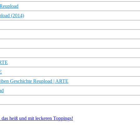
 Reupload
load (2014)
ARTE
E
reiben Geschichte Reupload | ARTE
ad
 das heiß und mit leckeren Toppings!