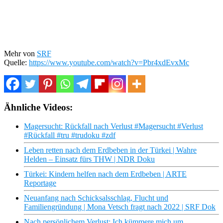
Mehr von
SRF
Quelle:
https://www.youtube.com/watch?v=Pbr4xdEvxMc
Ähnliche Videos:
Magersucht: Rückfall nach Verlust #Magersucht #Verlust
#Rückfall #tru #trudoku #zdf
Leben retten nach dem Erdbeben in der Türkei | Wahre
Helden – Einsatz fürs THW | NDR Doku
Türkei: Kindern helfen nach dem Erdbeben | ARTE
Reportage
Neuanfang nach Schicksalsschlag, Flucht und
Familiengründung | Mona Vetsch fragt nach 2022 | SRF Dok
Nach persönlichem Verlust: Ich kümmere mich um