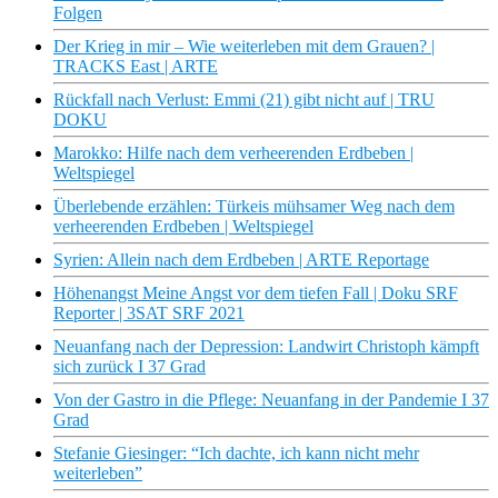
Folgen
Der Krieg in mir – Wie weiterleben mit dem Grauen? |
TRACKS East | ARTE
Rückfall nach Verlust: Emmi (21) gibt nicht auf | TRU
DOKU
Marokko: Hilfe nach dem verheerenden Erdbeben |
Weltspiegel
Überlebende erzählen: Türkeis mühsamer Weg nach dem
verheerenden Erdbeben | Weltspiegel
Syrien: Allein nach dem Erdbeben | ARTE Reportage
Höhenangst Meine Angst vor dem tiefen Fall | Doku SRF
Reporter | 3SAT SRF 2021
Neuanfang nach der Depression: Landwirt Christoph kämpft
sich zurück I 37 Grad
Von der Gastro in die Pflege: Neuanfang in der Pandemie I 37
Grad
Stefanie Giesinger: “Ich dachte, ich kann nicht mehr
weiterleben”