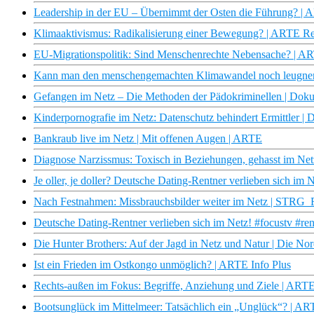
Leadership in der EU – Übernimmt der Osten die Führung? | 
Klimaaktivismus: Radikalisierung einer Bewegung? | ARTE R
EU-Migrationspolitik: Sind Menschenrechte Nebensache? | AR
Kann man den menschengemachten Klimawandel noch leugnen
Gefangen im Netz – Die Methoden der Pädokriminellen | Do
Kinderpornografie im Netz: Datenschutz behindert Ermittler | 
Bankraub live im Netz | Mit offenen Augen | ARTE
Diagnose Narzissmus: Toxisch in Beziehungen, gehasst im Netz
Je oller, je doller? Deutsche Dating-Rentner verlieben sich im
Nach Festnahmen: Missbrauchsbilder weiter im Netz | STRG_
Deutsche Dating-Rentner verlieben sich im Netz! #focustv #ren
Die Hunter Brothers: Auf der Jagd in Netz und Natur | Die N
Ist ein Frieden im Ostkongo unmöglich? | ARTE Info Plus
Rechts-außen im Fokus: Begriffe, Anziehung und Ziele | ARTE
Bootsunglück im Mittelmeer: Tatsächlich ein „Unglück“? | AR