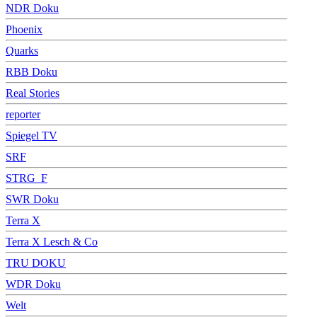
NDR Doku
Phoenix
Quarks
RBB Doku
Real Stories
reporter
Spiegel TV
SRF
STRG_F
SWR Doku
Terra X
Terra X Lesch & Co
TRU DOKU
WDR Doku
Welt