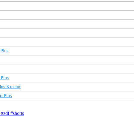
 Plus
 Plus
lus Kreatur
o Plus
 #zdf #shorts