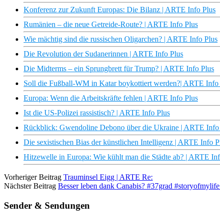
Konferenz zur Zukunft Europas: Die Bilanz | ARTE Info Plus
Rumänien – die neue Getreide-Route? | ARTE Info Plus
Wie mächtig sind die russischen Oligarchen? | ARTE Info Plus
Die Revolution der Sudanerinnen | ARTE Info Plus
Die Midterms – ein Sprungbrett für Trump? | ARTE Info Plus
Soll die Fußball-WM in Katar boykottiert werden?| ARTE Info
Europa: Wenn die Arbeitskräfte fehlen | ARTE Info Plus
Ist die US-Polizei rassistisch? | ARTE Info Plus
Rückblick: Gwendoline Debono über die Ukraine | ARTE Info
Die sexistischen Bias der künstlichen Intelligenz | ARTE Info P
Hitzewelle in Europa: Wie kühlt man die Städte ab? | ARTE Inf
Vorheriger Beitrag
Trauminsel Eigg | ARTE Re:
Nächster Beitrag
Besser leben dank Canabis? #37grad #storyofmylife
Sender & Sendungen