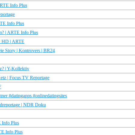
ARTE Info Plus
eportage
TE Info Plus
? | ARTE Info Plus
ku HD | ARTE
Die Story | Kontrovers | BR24
? | Y-Kollektiv
 Netz | Focus TV Reportage
F
tner #datingapps #onlinedatingsites
ordreportage | NDR Doku
 Info Plus
TE Info Plus