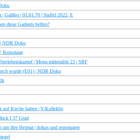
 Doku
 Galileo | 01.01.70 | Staffel 2022, E
en diese Gadgets helfen?
ge | NDR Doku
TV Reportage
Überlebenskampf | Mona mittendrin 23 | SRF
riarch wurde (E01) | NDR Doku
li
auf Kirche haben | Y-Kollektiv
lück I 37 Grad
n um ihre Heimat | dokus und reportagen
iegel