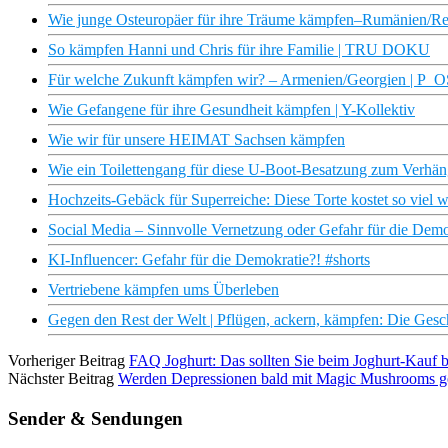
Wie junge Osteuropäer für ihre Träume kämpfen–Rumänien/Re
So kämpfen Hanni und Chris für ihre Familie | TRU DOKU
Für welche Zukunft kämpfen wir? – Armenien/Georgien | P_O
Wie Gefangene für ihre Gesundheit kämpfen | Y-Kollektiv
Wie wir für unsere HEIMAT Sachsen kämpfen
Wie ein Toilettengang für diese U-Boot-Besatzung zum Verhä
Hochzeits-Gebäck für Superreiche: Diese Torte kostet so viel 
Social Media – Sinnvolle Vernetzung oder Gefahr für die Demo
KI-Influencer: Gefahr für die Demokratie?! #shorts
Vertriebene kämpfen ums Überleben
Gegen den Rest der Welt | Pflügen, ackern, kämpfen: Die Ges
Vorheriger Beitrag
FAQ Joghurt: Das sollten Sie beim Joghurt-Kauf 
Nächster Beitrag
Werden Depressionen bald mit Magic Mushrooms geh
Sender & Sendungen