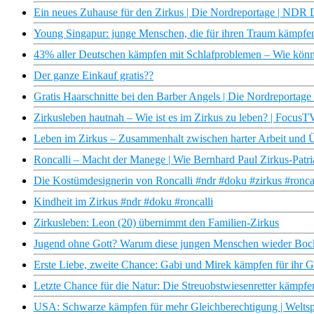
Ein neues Zuhause für den Zirkus | Die Nordreportage | NDR
Young Singapur: junge Menschen, die für ihren Traum kämpfen |
43% aller Deutschen kämpfen mit Schlafproblemen – Wie könn
Der ganze Einkauf gratis??
Gratis Haarschnitte bei den Barber Angels | Die Nordreporta
Zirkusleben hautnah – Wie ist es im Zirkus zu leben? | Focus
Leben im Zirkus – Zusammenhalt zwischen harter Arbeit und 
Roncalli – Macht der Manege | Wie Bernhard Paul Zirkus-Pat
Die Kostümdesignerin von Roncalli #ndr #doku #zirkus #roncal
Kindheit im Zirkus #ndr #doku #roncalli
Zirkusleben: Leon (20) übernimmt den Familien-Zirkus
Jugend ohne Gott? Warum diese jungen Menschen wieder Bock 
Erste Liebe, zweite Chance: Gabi und Mirek kämpfen für ihr G
Letzte Chance für die Natur: Die Streuobstwiesenretter kämpfe
USA: Schwarze kämpfen für mehr Gleichberechtigung | Weltsp