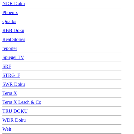
NDR Doku
Phoenix
Quarks
RBB Doku
Real Stories
reporter
Spiegel TV
SRF
STRG_F
SWR Doku
Terra X
Terra X Lesch & Co
TRU DOKU
WDR Doku
Welt