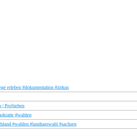
ege erleben #dokumentation #zirkus
o | ProSieben
okratie #wahlen
chland #wahlen #landtagswahl #sachsen