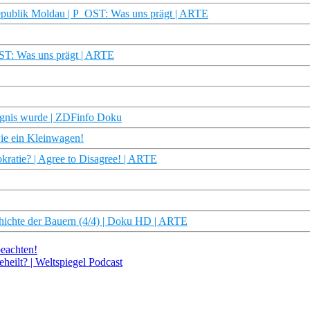
publik Moldau | P_OST: Was uns prägt | ARTE
ST: Was uns prägt | ARTE
ngnis wurde | ZDFinfo Doku
wie ein Kleinwagen!
kratie? | Agree to Disagree! | ARTE
chichte der Bauern (4/4) | Doku HD | ARTE
beachten!
eilt? | Weltspiegel Podcast