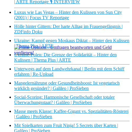
| ARTE Reportage 🎙️ INTERVIEW
Luxus wie Las Vegas – Hinter den Kulissen von Sun City
(2001) | Focus TV Reportage
Hölle hinter Gittern: Der harte Alltag im Frauengefängnis |
ZDFinfo Doku
Ukraine: Kampf gegen Moskaus Diktat – Hinter den Kulissen
| Thema Plus | ARTE
Ukraine-Polen: Die Grenze der Solidarität – Hinter den
Kulissen | Thema Plus | ARTE
×
Unterwegs auf dem Landwehrkanal | Berlin mit dem Schiff
erfahren | Re-Upload
Mangelernährung oder Gesundheitsboost: Ist vegetarisch
wirklich gesünder? | Galileo | ProSieben
Social-Scoring: Harmonische Gesellschaft oder totaler
Überwachungsstaat? | Galileo | ProSieben
Masse meets Klasse: Kaffee-Gigant vs. Spezialitäten-Rösterei
| Galileo | ProSieben
Mit Spielkarten zum Fruit Ninja! 5 Secrets über Karten |
Galileo | ProSieben