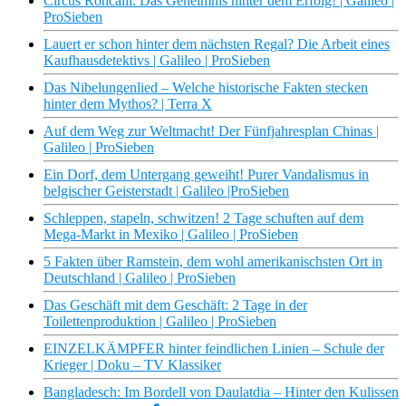
Circus Roncalli: Das Geheimnis hinter dem Erfolg! | Galileo |
ProSieben
Lauert er schon hinter dem nächsten Regal? Die Arbeit eines
Kaufhausdetektivs | Galileo | ProSieben
Das Nibelungenlied – Welche historische Fakten stecken
hinter dem Mythos? | Terra X
Auf dem Weg zur Weltmacht! Der Fünfjahresplan Chinas |
Galileo | ProSieben
Ein Dorf, dem Untergang geweiht! Purer Vandalismus in
belgischer Geisterstadt | Galileo |ProSieben
Schleppen, stapeln, schwitzen! 2 Tage schuften auf dem
Mega-Markt in Mexiko | Galileo | ProSieben
5 Fakten über Ramstein, dem wohl amerikanischsten Ort in
Deutschland | Galileo | ProSieben
Das Geschäft mit dem Geschäft: 2 Tage in der
Toilettenproduktion | Galileo | ProSieben
EINZELKÄMPFER hinter feindlichen Linien – Schule der
Krieger | Doku – TV Klassiker
Bangladesch: Im Bordell von Daulatdia – Hinter den Kulissen