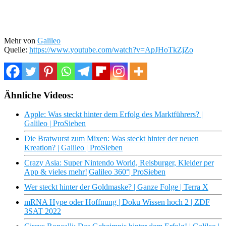
Mehr von
Galileo
Quelle:
https://www.youtube.com/watch?v=ApJHoTkZjZo
Ähnliche Videos:
Apple: Was steckt hinter dem Erfolg des Marktführers? |
Galileo | ProSieben
Die Bratwurst zum Mixen: Was steckt hinter der neuen
Kreation? | Galileo | ProSieben
Crazy Asia: Super Nintendo World, Reisburger, Kleider per
App & vieles mehr!|Galileo 360°| ProSieben
Wer steckt hinter der Goldmaske? | Ganze Folge | Terra X
mRNA Hype oder Hoffnung | Doku Wissen hoch 2 | ZDF
3SAT 2022