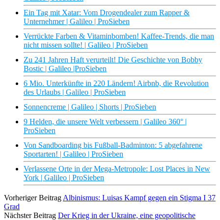
Ein Tag mit Xatar: Vom Drogendealer zum Rapper &
Unternehmer | Galileo | ProSieben
Verrückte Farben & Vitaminbomben! Kaffee-Trends, die man
nicht missen sollte! | Galileo | ProSieben
Zu 241 Jahren Haft verurteilt! Die Geschichte von Bobby
Bostic | Galileo |ProSieben
6 Mio. Unterkünfte in 220 Ländern! Airbnb, die Revolution
des Urlaubs | Galileo | ProSieben
Sonnencreme | Galileo | Shorts | ProSieben
9 Helden, die unsere Welt verbessern | Galileo 360° |
ProSieben
Von Sandboarding bis Fußball-Badminton: 5 abgefahrene
Sportarten! | Galileo | ProSieben
Verlassene Orte in der Mega-Metropole: Lost Places in New
York | Galileo | ProSieben
Vorheriger Beitrag
Albinismus: Luisas Kampf gegen ein Stigma I 37
Grad
Nächster Beitrag
Der Krieg in der Ukraine, eine geopolitische