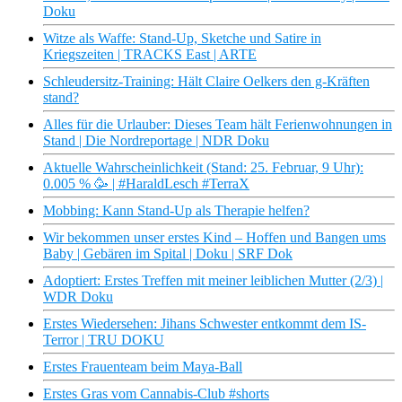
Doku
Witze als Waffe: Stand-Up, Sketche und Satire in
Kriegszeiten | TRACKS East | ARTE
Schleudersitz-Training: Hält Claire Oelkers den g-Kräften
stand?
Alles für die Urlauber: Dieses Team hält Ferienwohnungen in
Stand | Die Nordreportage | NDR Doku
Aktuelle Wahrscheinlichkeit (Stand: 25. Februar, 9 Uhr):
0.005 % 🥳 | #HaraldLesch #TerraX
Mobbing: Kann Stand-Up als Therapie helfen?
Wir bekommen unser erstes Kind – Hoffen und Bangen ums
Baby | Gebären im Spital | Doku | SRF Dok
Adoptiert: Erstes Treffen mit meiner leiblichen Mutter (2/3) |
WDR Doku
Erstes Wiedersehen: Jihans Schwester entkommt dem IS-
Terror | TRU DOKU
Erstes Frauenteam beim Maya-Ball
Erstes Gras vom Cannabis-Club #shorts