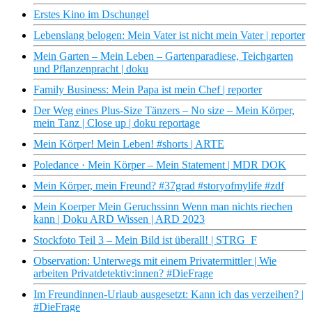
Erstes Kino im Dschungel
Lebenslang belogen: Mein Vater ist nicht mein Vater | reporter
Mein Garten – Mein Leben – Gartenparadiese, Teichgarten
und Pflanzenpracht | doku
Family Business: Mein Papa ist mein Chef | reporter
Der Weg eines Plus-Size Tänzers – No size – Mein Körper,
mein Tanz | Close up | doku reportage
Mein Körper! Mein Leben! #shorts | ARTE
Poledance · Mein Körper – Mein Statement | MDR DOK
Mein Körper, mein Freund? #37grad #storyofmylife #zdf
Mein Koerper Mein Geruchssinn Wenn man nichts riechen
kann | Doku ARD Wissen | ARD 2023
Stockfoto Teil 3 – Mein Bild ist überall! | STRG_F
Observation: Unterwegs mit einem Privatermittler | Wie
arbeiten Privatdetektiv:innen? #DieFrage
Im Freundinnen-Urlaub ausgesetzt: Kann ich das verzeihen? |
#DieFrage