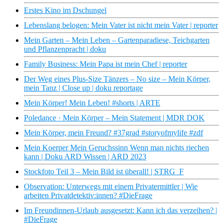
Erstes Kino im Dschungel
Lebenslang belogen: Mein Vater ist nicht mein Vater | reporter
Mein Garten – Mein Leben – Gartenparadiese, Teichgarten
und Pflanzenpracht | doku
Family Business: Mein Papa ist mein Chef | reporter
Der Weg eines Plus-Size Tänzers – No size – Mein Körper,
mein Tanz | Close up | doku reportage
Mein Körper! Mein Leben! #shorts | ARTE
Poledance · Mein Körper – Mein Statement | MDR DOK
Mein Körper, mein Freund? #37grad #storyofmylife #zdf
Mein Koerper Mein Geruchssinn Wenn man nichts riechen
kann | Doku ARD Wissen | ARD 2023
Stockfoto Teil 3 – Mein Bild ist überall! | STRG_F
Observation: Unterwegs mit einem Privatermittler | Wie
arbeiten Privatdetektiv:innen? #DieFrage
Im Freundinnen-Urlaub ausgesetzt: Kann ich das verzeihen? |
#DieFrage