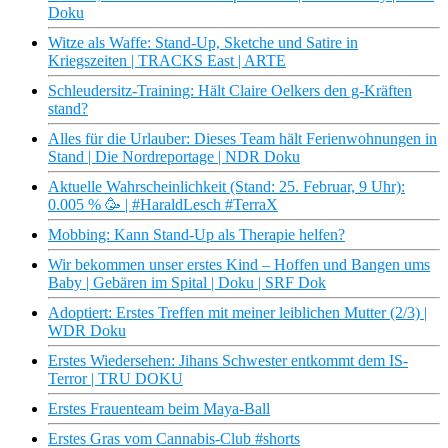
Doku
Witze als Waffe: Stand-Up, Sketche und Satire in
Kriegszeiten | TRACKS East | ARTE
Schleudersitz-Training: Hält Claire Oelkers den g-Kräften
stand?
Alles für die Urlauber: Dieses Team hält Ferienwohnungen in
Stand | Die Nordreportage | NDR Doku
Aktuelle Wahrscheinlichkeit (Stand: 25. Februar, 9 Uhr):
0.005 % 🥳 | #HaraldLesch #TerraX
Mobbing: Kann Stand-Up als Therapie helfen?
Wir bekommen unser erstes Kind – Hoffen und Bangen ums
Baby | Gebären im Spital | Doku | SRF Dok
Adoptiert: Erstes Treffen mit meiner leiblichen Mutter (2/3) |
WDR Doku
Erstes Wiedersehen: Jihans Schwester entkommt dem IS-
Terror | TRU DOKU
Erstes Frauenteam beim Maya-Ball
Erstes Gras vom Cannabis-Club #shorts