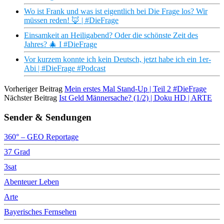
Wo ist Frank und was ist eigentlich bei Die Frage los? Wir
müssen reden! 🦊 | #DieFrage
Einsamkeit an Heiligabend? Oder die schönste Zeit des
Jahres? 🎄 I #DieFrage
Vor kurzem konnte ich kein Deutsch, jetzt habe ich ein 1er-
Abi | #DieFrage #Podcast
Vorheriger Beitrag
Mein erstes Mal Stand-Up | Teil 2 #DieFrage
Nächster Beitrag
Ist Geld Männersache? (1/2) | Doku HD | ARTE
Sender & Sendungen
360° – GEO Reportage
37 Grad
3sat
Abenteuer Leben
Arte
Bayerisches Fernsehen