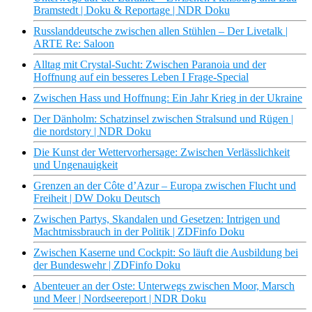
Bramstedt | Doku & Reportage | NDR Doku
Russlanddeutsche zwischen allen Stühlen – Der Livetalk |
ARTE Re: Saloon
Alltag mit Crystal-Sucht: Zwischen Paranoia und der
Hoffnung auf ein besseres Leben I Frage-Special
Zwischen Hass und Hoffnung: Ein Jahr Krieg in der Ukraine
Der Dänholm: Schatzinsel zwischen Stralsund und Rügen |
die nordstory | NDR Doku
Die Kunst der Wettervorhersage: Zwischen Verlässlichkeit
und Ungenauigkeit
Grenzen an der Côte d’Azur – Europa zwischen Flucht und
Freiheit | DW Doku Deutsch
Zwischen Partys, Skandalen und Gesetzen: Intrigen und
Machtmissbrauch in der Politik | ZDFinfo Doku
Zwischen Kaserne und Cockpit: So läuft die Ausbildung bei
der Bundeswehr | ZDFinfo Doku
Abenteuer an der Oste: Unterwegs zwischen Moor, Marsch
und Meer | Nordseereport | NDR Doku