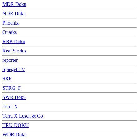
MDR Doku
NDR Doku
Phoenix
Quarks
RBB Doku
Real Stories
reporter
Spiegel TV
SRF
STRG_F
SWR Doku
Terra X
Terra X Lesch & Co
TRU DOKU
WDR Doku