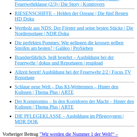
Feuerwehrklasse (2/3) | Die Story | Kontrovers
RIESENSCHIFFE – Helden der Ozeane | Die fünf Besten
HD Doku
Wertholz aus NDS: Der Förster und seine besten Stücke | Die
Nordreportage | NDR Doku
Die perfekten Pommes: Wie gelingen die krossen gelben
Streifen am besten? | Galileo | ProSieben
Brandgefährlich, heiß begehrt – Ausbildung bei der
Feuerwehr | dokus und Reportagen | reupload
Allzeit bereit! Ausbildung bei der Feuerwehr 2/2 | Focus TV
Reportage
Schlaue neue Welt – Das KI-Wettrennen – Hinter den
Kulissen | Thema Plus | ARTE
Der Kompromiss – In den Korridoren der Macht – Hinter den
Kulissen | Thema Plus | ARTE
DIE PFLEGEKLASSE – Ausbildung im Pflegesystem |
MDR DOK
Vorheriger Beitrag
"Wir werden die Nummer 1 der Welt!“ –