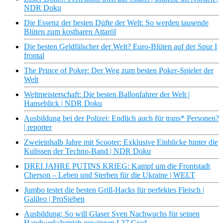
NDR Doku
Die Essenz der besten Düfte der Welt: So werden tausende
Blüten zum kostbaren Attaröl
Die besten Geldfälscher der Welt? Euro-Blüten auf der Spur I
frontal
The Prince of Poker: Der Weg zum besten Poker-Spieler der
Welt
Weltmeisterschaft: Die besten Ballonfahrer der Welt |
Hanseblick | NDR Doku
Ausbildung bei der Polizei: Endlich auch für trans* Personen?
| reporter
Zweieinhalb Jahre mit Scooter: Exklusive Einblicke hinter die
Kulissen der Techno-Band | NDR Doku
DREI JAHRE PUTINS KRIEG: Kampf um die Frontstadt
Cherson – Leben und Sterben für die Ukraine | WELT
Jumbo testet die besten Grill-Hacks für perfektes Fleisch |
Galileo | ProSieben
Ausbildung: So will Glaser Sven Nachwuchs für seinen
Handwerksbetrieb gewinnen I 37 Grad