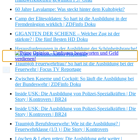
60 Jahre Lavalampe: Was steckt hinter dem Kultobjekt?
Camp der Elitesoldaten: So hart ist die Ausbildung in der
Fremdenlegion wirklich | ZDFinfo Doku
GIGANTEN DER SCHIENE – Welcher Zug ist der
stärkste? | Die fünf Besten HD Doku
Herausforderungen in der Ausbildung der Schönheitsbranche!
#focustv #dokumentation #reportage
Traumjob Feuerwehrfrau? So hart ist die Ausbildung bei der
Feuerwehr | Focus TV Reportage
×
Zwischen Kaserne und Cockpit: So läuft die Ausbildung bei
der Bundeswehr | ZDFinfo Doku
Inside USK: Die Ausbildung von Polizei-Spezialkräften | Die
Story | Kontrovers | BR24
Inside USK: Die Ausbildung von Polizei-Spezialkräften | Die
Story | Kontrovers | BR24
Traumjob Berufsfeuerwehr: Wie ist die Ausbildung? |
Feuerwehrklasse (1/3 ) | Die Story | Kontrovers
Löschen & Leben retten: Die Ausbildung geht weiter |