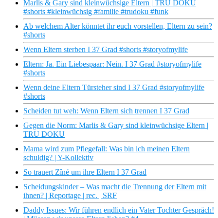
Marlis & Gary sind kleinwüchsige Eltern | TRU DOKU
#shorts #kleinwüchsig #familie #trudoku #funk
Ab welchem Alter könntet ihr euch vorstellen, Eltern zu sein?
#shorts
Wenn Eltern sterben I 37 Grad #shorts #storyofmylife
Eltern: Ja. Ein Liebespaar: Nein. I 37 Grad #storyofmylife
#shorts
Wenn deine Eltern Türsteher sind I 37 Grad #storyofmylife
#shorts
Scheiden tut weh: Wenn Eltern sich trennen I 37 Grad
Gegen die Norm: Marlis & Gary sind kleinwüchsige Eltern |
TRU DOKU
Mama wird zum Pflegefall: Was bin ich meinen Eltern
schuldig? | Y-Kollektiv
So trauert Zîné um ihre Eltern I 37 Grad
Scheidungskinder – Was macht die Trennung der Eltern mit
ihnen? | Reportage | rec. | SRF
Daddy Issues: Wir führen endlich ein Vater Tochter Gespräch!