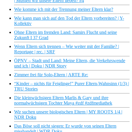
| Müssen wir unsere Eltern lieben? #4
Wie komme ich mit der Trennung meiner Eltern klar?
Wie kann man sich auf den Tod der Eltern vorbereiten? | Y-
Kollektiv
Ohne Eltern im fremden Land: Samirs Flucht und seine
Zukunft I 37 Grad
Wenn Eltern sich trennen – Wie weiter mit der Familie? |
Reportage | rec. | SRF
ÖPNV – Stadt und Land: Meine Eltern, die Verkehrswende
und ich | Doku | NDR Story
Zimmer frei für Solo-Eltern | ARTE Re:
“Kinder – nichts für Feiglinge!” Purer Eltern-Wahnsinn (1/3) |
TRU Stories
Die kleinwüchsigen Eltern Marlis & Gary und ihre
normalwüchsigen Tochter Maya #zdf #zdfmediathek
Wir suchen unsere biologischen Eltern | MY ROOTS 1/4 |
NDR Doku
Das Böse soll nicht siegen: Er wurde von seinen Eltern
misshandelt | WDR Doku