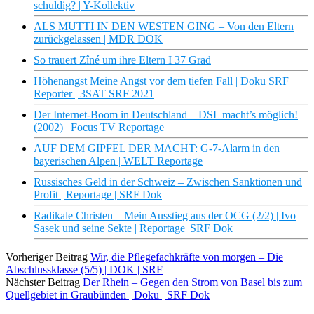
schuldig? | Y-Kollektiv
ALS MUTTI IN DEN WESTEN GING – Von den Eltern
zurückgelassen | MDR DOK
So trauert Zîné um ihre Eltern I 37 Grad
Höhenangst Meine Angst vor dem tiefen Fall | Doku SRF
Reporter | 3SAT SRF 2021
Der Internet-Boom in Deutschland – DSL macht’s möglich!
(2002) | Focus TV Reportage
AUF DEM GIPFEL DER MACHT: G-7-Alarm in den
bayerischen Alpen | WELT Reportage
Russisches Geld in der Schweiz – Zwischen Sanktionen und
Profit | Reportage | SRF Dok
Radikale Christen – Mein Ausstieg aus der OCG (2/2) | Ivo
Sasek und seine Sekte | Reportage |SRF Dok
Vorheriger Beitrag
Wir, die Pflegefachkräfte von morgen – Die
Abschlussklasse (5/5) | DOK | SRF
Nächster Beitrag
Der Rhein – Gegen den Strom von Basel bis zum
Quellgebiet in Graubünden | Doku | SRF Dok