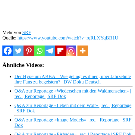
Mehr von
SRF
Quelle:
https://www.youtube.com/watch?v=rqRLXYqBR1U
Ähnliche Videos:
Der Hype um ABBA – Wie gelingt es ihnen, über Jahrzehnte
ihre Fans zu begeistern? | DW Doku Deutsch
Q&A zur Reportage «Wiedersehen mit den Waldmenschen» |
rec. | Reportage | SRF Dok
Q&A zur Reportage «Leben mit dem Wolf» | rec. | Reportage
| SRF Dok
Q&A zur Reportage «Image Models» | rec. | Reportage | SRF
Dok
Q&A zur Reportage «Eisbaden» | rec. | Reportage | SRF Dok