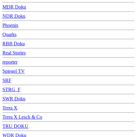
MDR Doku
NDR Doku
Phoenix
Quarks
RBB Doku
Real Stories
reporter
Spiegel TV
SRF
STRG_F
SWR Doku
Terra X
Terra X Lesch & Co
TRU DOKU
WDR Doku