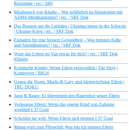
Reportage | rec.| SRF
Missbrauch von Ritalin – Wie gefährlich ist Hirndoping mit
ADHS-Medikamenten? | rec. | SRF Dok
Das Bangen um die Liebsten | Ukrainer:innen in der Schweiz
| Ukraine-Krieg | rec. | SRF Dok
Eisbaden für eine bessere Gesundheit – Was bringen Kälte
und Atemübungen? | rec. | SRF Dok
Wäre das Leben im Van etwas für dich? | rec. | SRF Dok
#Shorts
Kriminelle Kinder: Wenn Eltern verzweifeln | Die Story |
Kontrovers | BR24
Gegen die Norm: Marlis & Gary sind kleinwüchsige Eltern |
TRU DOKU
Jung & Bauer: Er übernimmt den Bauernhof seiner Eltern
Verlassene Eltern: Wenn das eigene Kind von Zuhause
wegläuft I 37 Grad
Scheiden tut weh: Wenn Eltern sich trennen I 37 Grad
Mama wird zum Pflegefall: Was bin ich meinen Eltern