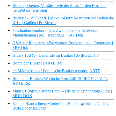
Bunker, Sirenen, Vorräte – wie der Staat für den Ernstfall
gerüstet ist | Die Spur
Rucksack, Bunker & Blackout-Dorf: So nutzen Menschen die
Krise | Galileo | ProSieben
Faszination Bunker – Das Zweitleben der Schweizer
Militäranlagen | rec. | Reportage | SRF Dok
Q&A zur Reportage «Faszination Bunker» | rec. | Reportage |
SRF Dok
Hitlers Tod (1): Das Ende im Bunker | SPIEGEL TV
Boom der Bunker | ARTE Re:
🔦 Mikrokosmos Ukrainische Bunker #shorts | ARTE
Boom der Bunker: Wohin im Ernstfall? (SPIEGEL TV für
ARTE Re:)
Mauer, Bunker, Grünes Band – Die neue Erinnerungskultur |
MDR DOK
Kannte Bianca ihren Mörder? Im Bunker getötet | 2/2 | Das
letzte Lebenszeichen