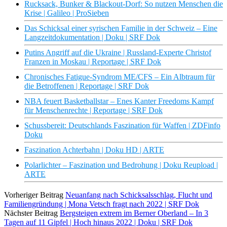
Rucksack, Bunker & Blackout-Dorf: So nutzen Menschen die
Krise | Galileo | ProSieben
Das Schicksal einer syrischen Familie in der Schweiz – Eine
Langzeitdokumentation | Doku | SRF Dok
Putins Angriff auf die Ukraine | Russland-Experte Christof
Franzen in Moskau | Reportage | SRF Dok
Chronisches Fatigue-Syndrom ME/CFS – Ein Albtraum für
die Betroffenen | Reportage | SRF Dok
NBA feuert Basketballstar – Enes Kanter Freedoms Kampf
für Menschenrechte | Reportage | SRF Dok
Schussbereit: Deutschlands Faszination für Waffen | ZDFinfo
Doku
Faszination Achterbahn | Doku HD | ARTE
Polarlichter – Faszination und Bedrohung | Doku Reupload |
ARTE
Vorheriger Beitrag
Neuanfang nach Schicksalsschlag, Flucht und
Familiengründung | Mona Vetsch fragt nach 2022 | SRF Dok
Nächster Beitrag
Bergsteigen extrem im Berner Oberland – In 3
Tagen auf 11 Gipfel | Hoch hinaus 2022 | Doku | SRF Dok