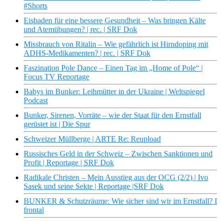
#Shorts
Eisbaden für eine bessere Gesundheit – Was bringen Kälte
und Atemübungen? | rec. | SRF Dok
Missbrauch von Ritalin – Wie gefährlich ist Hirndoping mit
ADHS-Medikamenten? | rec. | SRF Dok
Faszination Pole Dance – Einen Tag im „Home of Pole“ |
Focus TV Reportage
Babys im Bunker: Leihmütter in der Ukraine | Weltspiegel
Podcast
Bunker, Sirenen, Vorräte – wie der Staat für den Ernstfall
gerüstet ist | Die Spur
Schweizer Müllberge | ARTE Re: Reupload
Russisches Geld in der Schweiz – Zwischen Sanktionen und
Profit | Reportage | SRF Dok
Radikale Christen – Mein Ausstieg aus der OCG (2/2) | Ivo
Sasek und seine Sekte | Reportage |SRF Dok
BUNKER & Schutzräume: Wie sicher sind wir im Ernstfall? I
frontal