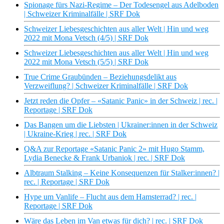
Spionage fürs Nazi-Regime – Der Todesengel aus Adelboden
| Schweizer Kriminalfälle | SRF Dok
Schweizer Liebesgeschichten aus aller Welt | Hin und weg
2022 mit Mona Vetsch (4/5) | SRF Dok
Schweizer Liebesgeschichten aus aller Welt | Hin und weg
2022 mit Mona Vetsch (5/5) | SRF Dok
True Crime Graubünden – Beziehungsdelikt aus
Verzweiflung? | Schweizer Kriminalfälle | SRF Dok
Jetzt reden die Opfer – «Satanic Panic» in der Schweiz | rec. |
Reportage | SRF Dok
Das Bangen um die Liebsten | Ukrainer:innen in der Schweiz
| Ukraine-Krieg | rec. | SRF Dok
Q&A zur Reportage «Satanic Panic 2» mit Hugo Stamm,
Lydia Benecke & Frank Urbaniok | rec. | SRF Dok
Albtraum Stalking – Keine Konsequenzen für Stalker:innen? |
rec. | Reportage | SRF Dok
Hype um Vanlife – Flucht aus dem Hamsterrad? | rec. |
Reportage | SRF Dok
Wäre das Leben im Van etwas für dich? | rec. | SRF Dok