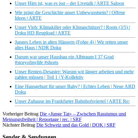
Unser Hirn ist, was es isst – der Livetalk | ARTE Saloon
Wie prägt die Geschichte unser Unbewusstsein? | Offene
Ideen | ARTE
Unser Vieh: Klimakiller oder Klimaschützer? | Roots (3/5) |
Doku HD Reupload | ARTE
Junges Leben in alten Häusern (Folge 4) | Wir retten unser
altes Haus | NDR Doku
Darum war unser Hausbau ein Albtraum I 37 Grad
#storyofmylife #shorts
Unser Renten-Desaster: Warum wir länger arbeiten und mehr
zahlen müssen | Teil 1 | Y-Kollektiv
Eine Hausgeburt für unser Baby? | Echtes Leben | Neue ARD
Doku
Unser Zuhause im Frankfurter Bahnhofsviertel | ARTE Re:
Vorheriger Beitrag
Die «Junge Tat» – Zwischen Rassismus und
Meinungsfreiheit | Reportage | rec. | SRF
Nächster Beitrag
Die Schweiz und das Gold | DOK | SRF
Sender & Sendungen