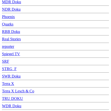
MDR Doku
NDR Doku
Phoenix
Quarks
RBB Doku
Real Stories
reporter
Spiegel TV
SRF
STRG_F
SWR Doku
Terra X
Terra X Lesch & Co
TRU DOKU
WDR Doku