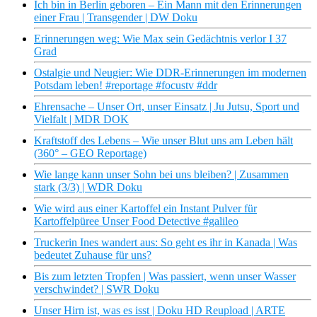
Ich bin in Berlin geboren – Ein Mann mit den Erinnerungen
einer Frau | Transgender | DW Doku
Erinnerungen weg: Wie Max sein Gedächtnis verlor I 37
Grad
Ostalgie und Neugier: Wie DDR-Erinnerungen im modernen
Potsdam leben! #reportage #focustv #ddr
Ehrensache – Unser Ort, unser Einsatz | Ju Jutsu, Sport und
Vielfalt | MDR DOK
Kraftstoff des Lebens – Wie unser Blut uns am Leben hält
(360° – GEO Reportage)
Wie lange kann unser Sohn bei uns bleiben? | Zusammen
stark (3/3) | WDR Doku
Wie wird aus einer Kartoffel ein Instant Pulver für
Kartoffelpüree Unser Food Detective #galileo
Truckerin Ines wandert aus: So geht es ihr in Kanada | Was
bedeutet Zuhause für uns?
Bis zum letzten Tropfen | Was passiert, wenn unser Wasser
verschwindet? | SWR Doku
Unser Hirn ist, was es isst | Doku HD Reupload | ARTE