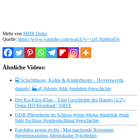
Mehr von
MDR Doku
Quelle:
https://www.youtube.com/watch?v=-zzCXm0pxOs
Ähnliche Videos:
🚍 Schichtbusse, Kohle & Kinderboom – Hoyerswerda
damals! 🏭👶 #shorts #ddr #mdrdok #geschichte
Der Ku-Klux-Klan – Eine Geschichte des Hasses (2/2) |
Doku HD Reupload | ARTE
DDR Pflegeheim im Schloss #retro #doku #mdrdok #mdr
#ddr #schloss #ostdeutschland #geschichte
Furchtlos gegen rechts | Mut machende Reportage
#gegenrassismus #demokratie #ykollektiv