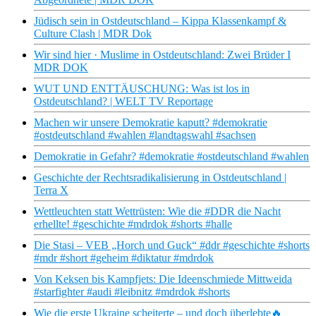
Jüdisch sein in Ostdeutschland – Kippa Klassenkampf &
Culture Clash | MDR Dok
Wir sind hier · Muslime in Ostdeutschland: Zwei Brüder I
MDR DOK
WUT UND ENTTÄUSCHUNG: Was ist los in
Ostdeutschland? | WELT TV Reportage
Machen wir unsere Demokratie kaputt? #demokratie
#ostdeutschland #wahlen #landtagswahl #sachsen
Demokratie in Gefahr? #demokratie #ostdeutschland #wahlen
Geschichte der Rechtsradikalisierung in Ostdeutschland |
Terra X
Wettleuchten statt Wettrüsten: Wie die #DDR die Nacht
erhellte! #geschichte #mdrdok #shorts #halle
Die Stasi – VEB „Horch und Guck“ #ddr #geschichte #shorts
#mdr #short #geheim #diktatur #mdrdok
Von Keksen bis Kampfjets: Die Ideenschmiede Mittweida
#starfighter #audi #leibnitz #mdrdok #shorts
Wie die erste Ukraine scheiterte – und doch überlebte🔥