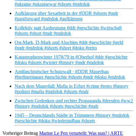
#ukraine #ukrainewar #shorts #mdrdok
Aufklärung über Sexarbeit in der #DDR #shorts #mdr
#pastforward #mdrdok #aufklärung
Kollektiv statt Ausbeutung #ddr #geschichte #wirtschaft
#shorts #short #mdr #mdrdok
Ost-Mark, D-Mark und Aluchips #ddr #geschichte #geld
#mdr #mdrdok #shorts #short #doku #retro
Katastrophenwinter 1978/79 in #Oberhof #ddr #geschichte
#doku #shorts #winter #history #mdr #mdrdok
Antifaschistischer Schutzwall · #DDR Mauerbau
#berlinermauer #geschichte #shorts #mdr #doku #mdrdok
Nach dem Mauerfall: Mafia in Erfurt #crime #retro #history
#polizei #mafia #mdrdok #shorts #mdr
Zwischen Gedenken und rechter Propaganda #dresden #ww2
#history #mdrdok #shorts #geschichte #mdr
1945 – Deutschlands Städte in Trümmern #history #mdrdok
#geschichte #doku #wiederaufbau #shorts
Vorheriger Beitrag
Marine Le Pen verurteilt: Was nun? | ARTE