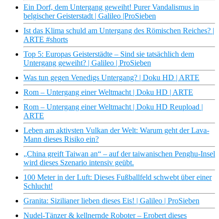
Ein Dorf, dem Untergang geweiht! Purer Vandalismus in
belgischer Geisterstadt | Galileo |ProSieben
Ist das Klima schuld am Untergang des Römischen Reiches? |
ARTE #shorts
Top 5: Europas Geisterstädte – Sind sie tatsächlich dem
Untergang geweiht? | Galileo | ProSieben
Was tun gegen Venedigs Untergang? | Doku HD | ARTE
Rom – Untergang einer Weltmacht | Doku HD | ARTE
Rom – Untergang einer Weltmacht | Doku HD Reupload |
ARTE
Leben am aktivsten Vulkan der Welt: Warum geht der Lava-
Mann dieses Risiko ein?
„China greift Taiwan an“ – auf der taiwanischen Penghu-Insel
wird dieses Szenario intensiv geübt.
100 Meter in der Luft: Dieses Fußballfeld schwebt über einer
Schlucht!
Granita: Sizilianer lieben dieses Eis! | Galileo | ProSieben
Nudel-Tänzer & kellnernde Roboter – Erobert dieses