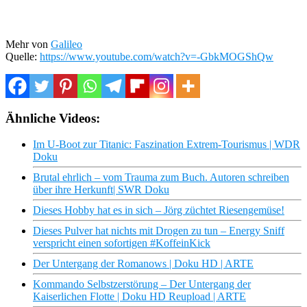
Mehr von
Galileo
Quelle:
https://www.youtube.com/watch?v=-GbkMOGShQw
Ähnliche Videos:
Im U-Boot zur Titanic: Faszination Extrem-Tourismus | WDR
Doku
Brutal ehrlich – vom Trauma zum Buch. Autoren schreiben
über ihre Herkunft| SWR Doku
Dieses Hobby hat es in sich – Jörg züchtet Riesengemüse!
Dieses Pulver hat nichts mit Drogen zu tun – Energy Sniff
verspricht einen sofortigen #KoffeinKick
Der Untergang der Romanows | Doku HD | ARTE
Kommando Selbstzerstörung – Der Untergang der
Kaiserlichen Flotte | Doku HD Reupload | ARTE