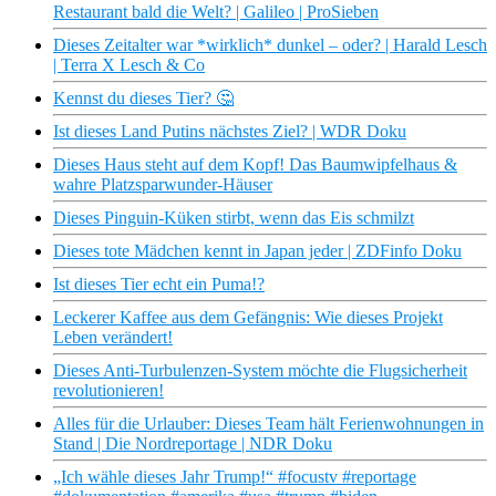
Restaurant bald die Welt? | Galileo | ProSieben
Dieses Zeitalter war *wirklich* dunkel – oder? | Harald Lesch
| Terra X Lesch & Co
Kennst du dieses Tier? 🤔
Ist dieses Land Putins nächstes Ziel? | WDR Doku
Dieses Haus steht auf dem Kopf! Das Baumwipfelhaus &
wahre Platzsparwunder-Häuser
Dieses Pinguin-Küken stirbt, wenn das Eis schmilzt
Dieses tote Mädchen kennt in Japan jeder | ZDFinfo Doku
Ist dieses Tier echt ein Puma!?
Leckerer Kaffee aus dem Gefängnis: Wie dieses Projekt
Leben verändert!
Dieses Anti-Turbulenzen-System möchte die Flugsicherheit
revolutionieren!
Alles für die Urlauber: Dieses Team hält Ferienwohnungen in
Stand | Die Nordreportage | NDR Doku
„Ich wähle dieses Jahr Trump!“ #focustv #reportage