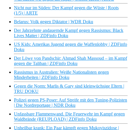
Nicht nur im Süden: Der Kampf gegen die Wüste | Roots
(1/5) | ARTE
Belarus: Volk gegen Diktator | WDR Doku
Der Jahrzehnte andauernde Kampf gegen Rassismus: Black
Lives Matter | ZDFinfo Doku
US Kids: Amerikas Jugend gegen die Waffenlobby | ZDFinfo
Doku
Der Löwe von Pandschir: Ahmad Shah Massoud – im Kampf
gegen die Taliban | ZDFinfo Doku
Rassismus in Australien: Weiße Nationalisten gegen
Minderheiten | ZDFinfo Doku
Gegen die Norm: Marlis & Gary sind kleinwüchsige Eltern |
TRU DOKU
Polizei gegen PS-Poser: Auf Streife mit den Tuning-Polizisten
| Die Nordreportage | NDR Doku
Unfassbare Flammenwand. Die Feuerwehr im Kampf gegen
Waldbrände (REUPLOAD) | ZDFinfo Doku
Unheilbar krank: Ein Paar kämpft gegen Mukoviszidose |