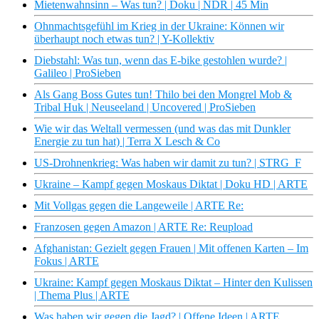
Mietenwahnsinn – Was tun? | Doku | NDR | 45 Min
Ohnmachtsgefühl im Krieg in der Ukraine: Können wir
überhaupt noch etwas tun? | Y-Kollektiv
Diebstahl: Was tun, wenn das E-bike gestohlen wurde? |
Galileo | ProSieben
Als Gang Boss Gutes tun! Thilo bei den Mongrel Mob &
Tribal Huk | Neuseeland | Uncovered | ProSieben
Wie wir das Weltall vermessen (und was das mit Dunkler
Energie zu tun hat) | Terra X Lesch & Co
US-Drohnenkrieg: Was haben wir damit zu tun? | STRG_F
Ukraine – Kampf gegen Moskaus Diktat | Doku HD | ARTE
Mit Vollgas gegen die Langeweile | ARTE Re:
Franzosen gegen Amazon | ARTE Re: Reupload
Afghanistan: Gezielt gegen Frauen | Mit offenen Karten – Im
Fokus | ARTE
Ukraine: Kampf gegen Moskaus Diktat – Hinter den Kulissen
| Thema Plus | ARTE
Was haben wir gegen die Jagd? | Offene Ideen | ARTE