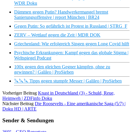
WDR Doku
Dämmen gegen Putin? Handwerkermangel bremst
Sanierungsoffensive | report München | BR24
Gegen Putin: So gefährlich ist Protest in Russland | STRG_F
ZERV – Wettlauf gegen die Zeit | MDR DOK
Griechenland: Wie erfolgreich Singen gegen Long Covid hilft
Psychische Erkrankungen: Kampf gegen das globale Stigma |
Weltspiegel Podcast
100x gegen den gleichen Gegner kämpfen, ohne zu
gewinnen? | Galileo | ProSieben
🔪🔪🔪 Tipps gegen stumpfe Messer | Galileo | ProSieben
Vorheriger Beitrag
Knast in Deutschland (3) - Schuld, Reue,
Heimweh | ZDFinfo Doku
Nächster Beitrag
Die Roosevelts - Eine amerikanische Saga (5/7) |
Doku HD | ARTE
Sender & Sendungen
360° – GEO Reportage