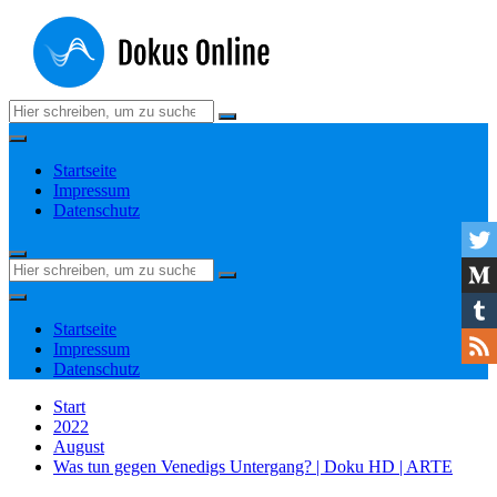
Zum
Inhalt
springen
Suchen
nach:
Startseite
Impressum
Datenschutz
Suchen
nach:
Startseite
Impressum
Datenschutz
Start
2022
August
Was tun gegen Venedigs Untergang? | Doku HD | ARTE