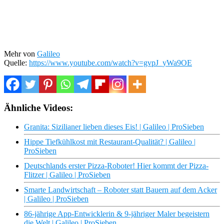
Mehr von
Galileo
Quelle:
https://www.youtube.com/watch?v=gvpJ_yWa9OE
Ähnliche Videos:
Granita: Sizilianer lieben dieses Eis! | Galileo | ProSieben
Hippe Tiefkühlkost mit Restaurant-Qualität? | Galileo |
ProSieben
Deutschlands erster Pizza-Roboter! Hier kommt der Pizza-
Flitzer | Galileo | ProSieben
Smarte Landwirtschaft – Roboter statt Bauern auf dem Acker
| Galileo | ProSieben
86-jährige App-Entwicklerin & 9-jähriger Maler begeistern
die Welt | Galileo | ProSieben