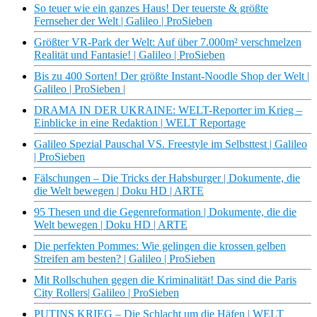
So teuer wie ein ganzes Haus! Der teuerste & größte
Fernseher der Welt | Galileo | ProSieben
Größter VR-Park der Welt: Auf über 7.000m² verschmelzen
Realität und Fantasie! | Galileo | ProSieben
Bis zu 400 Sorten! Der größte Instant-Noodle Shop der Welt |
Galileo | ProSieben |
DRAMA IN DER UKRAINE: WELT-Reporter im Krieg –
Einblicke in eine Redaktion | WELT Reportage
Galileo Spezial Pauschal VS. Freestyle im Selbsttest | Galileo
| ProSieben
Fälschungen – Die Tricks der Habsburger | Dokumente, die
die Welt bewegen | Doku HD | ARTE
95 Thesen und die Gegenreformation | Dokumente, die die
Welt bewegen | Doku HD | ARTE
Die perfekten Pommes: Wie gelingen die krossen gelben
Streifen am besten? | Galileo | ProSieben
Mit Rollschuhen gegen die Kriminalität! Das sind die Paris
City Rollers| Galileo | ProSieben
PUTINS KRIEG – Die Schlacht um die Häfen | WELT