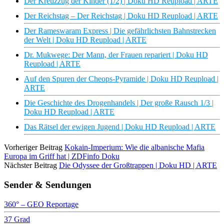
Der Kreuzzug der Kinder (1/2) | Doku HD Reupload | ARTE
Der Reichstag – Der Reichstag | Doku HD Reupload | ARTE
Der Rameswaram Express | Die gefährlichsten Bahnstrecken
der Welt | Doku HD Reupload | ARTE
Dr. Mukwege: Der Mann, der Frauen repariert | Doku HD
Reupload | ARTE
Auf den Spuren der Cheops-Pyramide | Doku HD Reupload |
ARTE
Die Geschichte des Drogenhandels | Der große Rausch 1/3 |
Doku HD Reupload | ARTE
Das Rätsel der ewigen Jugend | Doku HD Reupload | ARTE
Vorheriger Beitrag
Kokain-Imperium: Wie die albanische Mafia
Europa im Griff hat | ZDFinfo Doku
Nächster Beitrag
Die Odyssee der Großtrappen | Doku HD | ARTE
Sender & Sendungen
360° – GEO Reportage
37 Grad