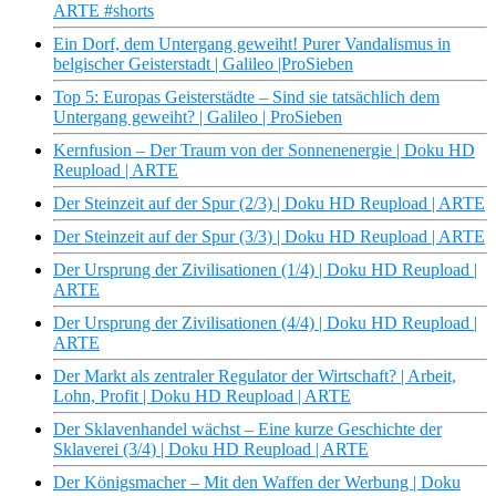
ARTE #shorts
Ein Dorf, dem Untergang geweiht! Purer Vandalismus in
belgischer Geisterstadt | Galileo |ProSieben
Top 5: Europas Geisterstädte – Sind sie tatsächlich dem
Untergang geweiht? | Galileo | ProSieben
Kernfusion – Der Traum von der Sonnenenergie | Doku HD
Reupload | ARTE
Der Steinzeit auf der Spur (2/3) | Doku HD Reupload | ARTE
Der Steinzeit auf der Spur (3/3) | Doku HD Reupload | ARTE
Der Ursprung der Zivilisationen (1/4) | Doku HD Reupload |
ARTE
Der Ursprung der Zivilisationen (4/4) | Doku HD Reupload |
ARTE
Der Markt als zentraler Regulator der Wirtschaft? | Arbeit,
Lohn, Profit | Doku HD Reupload | ARTE
Der Sklavenhandel wächst – Eine kurze Geschichte der
Sklaverei (3/4) | Doku HD Reupload | ARTE
Der Königsmacher – Mit den Waffen der Werbung | Doku