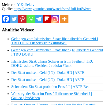
Mehr von
Y-Kollektiv
Quelle:
https://www.youtube.com/watch?v=vUuR1u0Wews
Ähnliche Videos:
Gefangen vom Islamischen Staat: Jihan überlebt Genozid I
TRU DOKU #shorts #funk #trudoku
Gefangen vom Islamischen Staat: Jihan (18) überlebt Genozid
I TRU DOKU
Islamischer Staat: Jihans Schwester ist in Freiheit | TRU
DOKU #shorts #Jesiden #trudoku #funk
Der Staat und sein Geld (1/2) | Doku HD | ARTE
Der Staat und sein Geld (2/2) | Doku HD | ARTE
Schweden: Ein Staat probt den Ernstfall | ARTE Re:
Wie sorgt der Staat im Ernstfall für unsere Sicherheit? |
Galileo | ProSieben
Bunker, Sirenen, Vorräte – wie der Staat für den Ernstfall