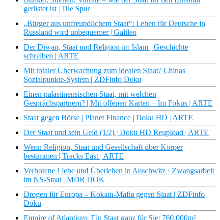
gerüstet ist | Die Spur
„Bürger aus unfreundlichem Staat“: Leben für Deutsche in
Russland wird unbequemer | Galileo
Der Diwan, Staat und Religion im Islam | Geschichte
schreiben | ARTE
Mit totaler Überwachung zum idealen Staat? Chinas
Sozialpunkte-System | ZDFinfo Doku
Einen palästinensischen Staat, mit welchen
Gesprächspartnern? | Mit offenen Karten – Im Fokus | ARTE
Staat gegen Börse | Planet Finance | Doku HD | ARTE
Der Staat und sein Geld (1/2) | Doku HD Reupload | ARTE
Wenn Religion, Staat und Gesellschaft über Körper
bestimmen | Tracks East | ARTE
Verbotene Liebe und Überleben in Auschwitz · Zwangsarbeit
im NS-Staat | MDR DOK
Drogen für Europa – Kokain-Mafia gegen Staat | ZDFinfo
Doku
Empire of Atlantium: Ein Staat ganz für Sie: 760.000m²