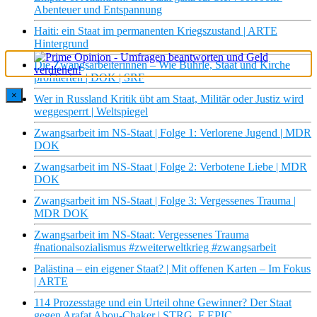
Abenteuer und Entspannung
Haiti: ein Staat im permanenten Kriegszustand | ARTE
Hintergrund
Die Zwangsarbeiterinnen – Wie Bührle, Staat und Kirche
profitierten | DOK | SRF
×
Wer in Russland Kritik übt am Staat, Militär oder Justiz wird
weggesperrt | Weltspiegel
Zwangsarbeit im NS-Staat | Folge 1: Verlorene Jugend | MDR
DOK
Zwangsarbeit im NS-Staat | Folge 2: Verbotene Liebe | MDR
DOK
Zwangsarbeit im NS-Staat | Folge 3: Vergessenes Trauma |
MDR DOK
Zwangsarbeit im NS-Staat: Vergessenes Trauma
#nationalsozialismus #zweiterweltkrieg #zwangsarbeit
Palästina – ein eigener Staat? | Mit offenen Karten – Im Fokus
| ARTE
114 Prozesstage und ein Urteil ohne Gewinner? Der Staat
gegen Arafat Abou-Chaker | STRG_F EPIC