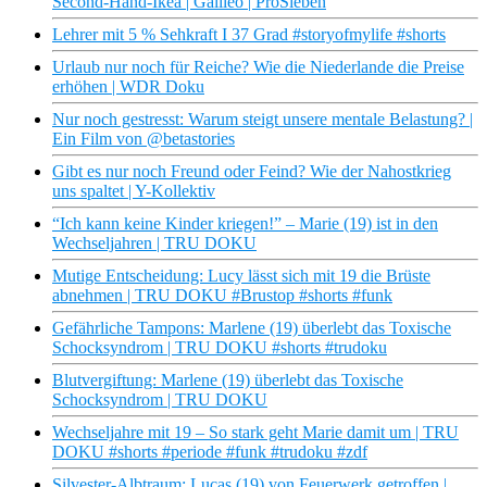
Second-Hand-Ikea | Galileo | ProSieben
Lehrer mit 5 % Sehkraft I 37 Grad #storyofmylife #shorts
Urlaub nur noch für Reiche? Wie die Niederlande die Preise
erhöhen | WDR Doku
Nur noch gestresst: Warum steigt unsere mentale Belastung? |
Ein Film von @betastories
Gibt es nur noch Freund oder Feind? Wie der Nahostkrieg
uns spaltet | Y-Kollektiv
“Ich kann keine Kinder kriegen!” – Marie (19) ist in den
Wechseljahren | TRU DOKU
Mutige Entscheidung: Lucy lässt sich mit 19 die Brüste
abnehmen | TRU DOKU #Brustop #shorts #funk
Gefährliche Tampons: Marlene (19) überlebt das Toxische
Schocksyndrom | TRU DOKU #shorts #trudoku
Blutvergiftung: Marlene (19) überlebt das Toxische
Schocksyndrom | TRU DOKU
Wechseljahre mit 19 – So stark geht Marie damit um | TRU
DOKU #shorts #periode #funk #trudoku #zdf
Silvester-Albtraum: Lucas (19) von Feuerwerk getroffen |