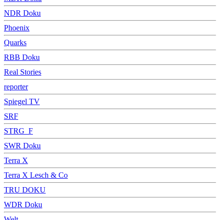
NDR Doku
Phoenix
Quarks
RBB Doku
Real Stories
reporter
Spiegel TV
SRF
STRG_F
SWR Doku
Terra X
Terra X Lesch & Co
TRU DOKU
WDR Doku
Welt