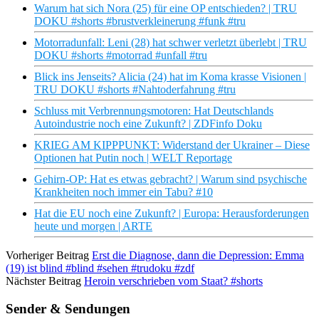
Warum hat sich Nora (25) für eine OP entschieden? | TRU
DOKU #shorts #brustverkleinerung #funk #tru
Motorradunfall: Leni (28) hat schwer verletzt überlebt | TRU
DOKU #shorts #motorrad #unfall #tru
Blick ins Jenseits? Alicia (24) hat im Koma krasse Visionen |
TRU DOKU #shorts #Nahtoderfahrung #tru
Schluss mit Verbrennungsmotoren: Hat Deutschlands
Autoindustrie noch eine Zukunft? | ZDFinfo Doku
KRIEG AM KIPPPUNKT: Widerstand der Ukrainer – Diese
Optionen hat Putin noch | WELT Reportage
Gehirn-OP: Hat es etwas gebracht? | Warum sind psychische
Krankheiten noch immer ein Tabu? #10
Hat die EU noch eine Zukunft? | Europa: Herausforderungen
heute und morgen | ARTE
Vorheriger Beitrag
Erst die Diagnose, dann die Depression: Emma
(19) ist blind #blind #sehen #trudoku #zdf
Nächster Beitrag
Heroin verschrieben vom Staat? #shorts
Sender & Sendungen