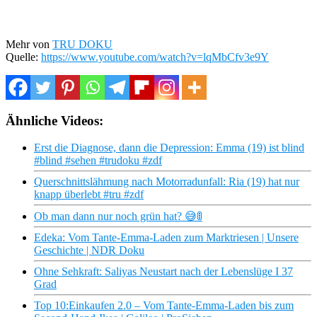
Mehr von
TRU DOKU
Quelle:
https://www.youtube.com/watch?v=lqMbCfv3e9Y
Ähnliche Videos:
Erst die Diagnose, dann die Depression: Emma (19) ist blind
#blind #sehen #trudoku #zdf
Querschnittslähmung nach Motorradunfall: Ria (19) hat nur
knapp überlebt #tru #zdf
Ob man dann nur noch grün hat? 😅🚦
Edeka: Vom Tante-Emma-Laden zum Marktriesen | Unsere
Geschichte | NDR Doku
Ohne Sehkraft: Saliyas Neustart nach der Lebenslüge I 37
Grad
Top 10:Einkaufen 2.0 – Vom Tante-Emma-Laden bis zum