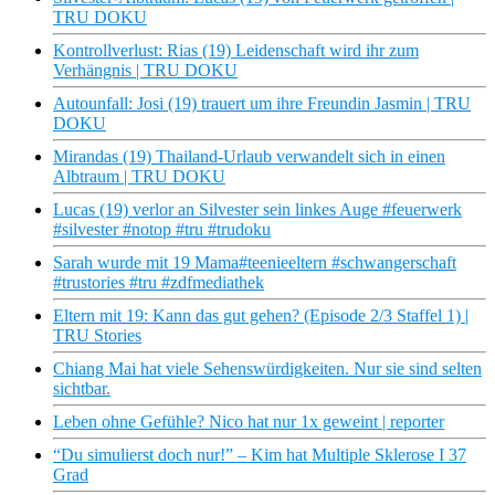
TRU DOKU
Kontrollverlust: Rias (19) Leidenschaft wird ihr zum
Verhängnis | TRU DOKU
Autounfall: Josi (19) trauert um ihre Freundin Jasmin | TRU
DOKU
Mirandas (19) Thailand-Urlaub verwandelt sich in einen
Albtraum | TRU DOKU
Lucas (19) verlor an Silvester sein linkes Auge #feuerwerk
#silvester #notop #tru #trudoku
Sarah wurde mit 19 Mama#teenieeltern #schwangerschaft
#trustories #tru #zdfmediathek
Eltern mit 19: Kann das gut gehen? (Episode 2/3 Staffel 1) |
TRU Stories
Chiang Mai hat viele Sehenswürdigkeiten. Nur sie sind selten
sichtbar.
Leben ohne Gefühle? Nico hat nur 1x geweint | reporter
“Du simulierst doch nur!” – Kim hat Multiple Sklerose I 37
Grad