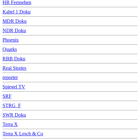
HR Fernsehen
Kabel 1 Doku
MDR Doku
NDR Doku
Phoenix
Quarks
RBB Doku
Real Stories
reporter
Spiegel TV
SRF
STRG_F
SWR Doku
Terra X
Terra X Lesch & Co