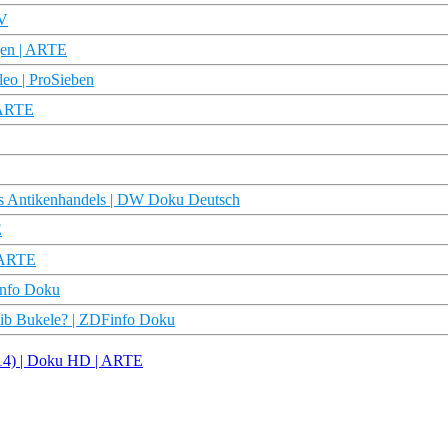
TV
gen | ARTE
leo | ProSieben
 ARTE
des Antikenhandels | DW Doku Deutsch
E
| ARTE
info Doku
ayib Bukele? | ZDFinfo Doku
1/14) | Doku HD | ARTE