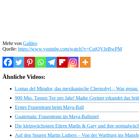
Mehr von
Galileo
Quelle:
https://www.youtube.com/watch?v=CujQVJeBwPM
Ähnliche Videos:
Lomas del Mirador, das mexikanische Chernobyl – Was genau is
900 Mio. Tassen Tee pro Jahr! Maike Greiner erkundet das brit
Erstes Frauenteam beim Maya-Ball
Guatemala: Frauenteam im Maya-Ballspiel
Die kleinwüchsigen Eltern Marlis & Gary und ihre normalwüc
Auf den Spuren Martin Luthers – Von der Wartburg ins Mansf