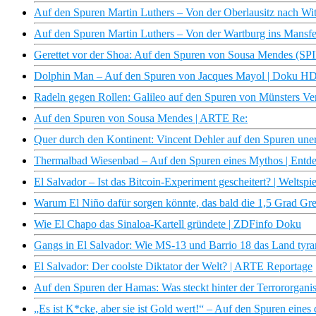
Auf den Spuren Martin Luthers – Von der Oberlausitz nach 
Auf den Spuren Martin Luthers – Von der Wartburg ins Man
Gerettet vor der Shoa: Auf den Spuren von Sousa Mendes (
Dolphin Man – Auf den Spuren von Jacques Mayol | Doku H
Radeln gegen Rollen: Galileo auf den Spuren von Münsters V
Auf den Spuren von Sousa Mendes | ARTE Re:
Quer durch den Kontinent: Vincent Dehler auf den Spuren un
Thermalbad Wiesenbad – Auf den Spuren eines Mythos | En
El Salvador – Ist das Bitcoin-Experiment gescheitert? | Weltspi
Warum El Niño dafür sorgen könnte, das bald die 1,5 Grad Gre
Wie El Chapo das Sinaloa-Kartell gründete | ZDFinfo Doku
Gangs in El Salvador: Wie MS-13 und Barrio 18 das Land tyra
El Salvador: Der coolste Diktator der Welt? | ARTE Reportage
Auf den Spuren der Hamas: Was steckt hinter der Terrororganisa
„Es ist K*cke, aber sie ist Gold wert!“ – Auf den Spuren eines 