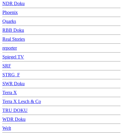
NDR Doku
Phoenix
Quarks
RBB Doku
Real Stories
reporter
Spiegel TV
SRF
STRG_F
SWR Doku
Terra X
Terra X Lesch & Co
TRU DOKU
WDR Doku
Welt