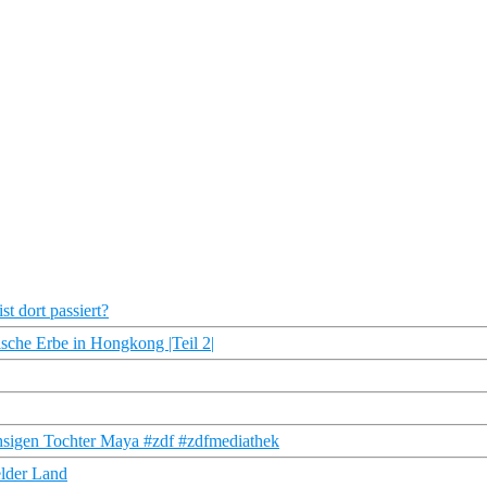
t dort passiert?
ische Erbe in Hongkong |Teil 2|
hsigen Tochter Maya #zdf #zdfmediathek
elder Land