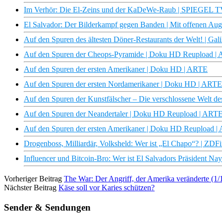
Im Verhör: Die El-Zeins und der KaDeWe-Raub | SPIEGEL 
El Salvador: Der Bilderkampf gegen Banden | Mit offenen Au
Auf den Spuren des ältesten Döner-Restaurants der Welt! | Gali
Auf den Spuren der Cheops-Pyramide | Doku HD Reupload |
Auf den Spuren der ersten Amerikaner | Doku HD | ARTE
Auf den Spuren der ersten Nordamerikaner | Doku HD | ARTE
Auf den Spuren der Kunstfälscher – Die verschlossene Welt 
Auf den Spuren der Neandertaler | Doku HD Reupload | ART
Auf den Spuren der ersten Amerikaner | Doku HD Reupload 
Drogenboss, Milliardär, Volksheld: Wer ist „El Chapo“? | ZDF
Influencer und Bitcoin-Bro: Wer ist El Salvadors Präsident N
Vorheriger Beitrag
The War: Der Angriff, der Amerika veränderte (
Nächster Beitrag
Käse soll vor Karies schützen?
Sender & Sendungen