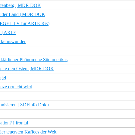
Wittenberg | MDR DOK
sfelder Land | MDR DOK
SPIEGEL TV für ARTE Re:)
D | ARTE
erkehrswunder
erklärlicher Phänomene Südamerikas
tdecke den Osten | MDR DOK
egel
nze erreicht wird
nnisieren | ZDFinfo Doku
tion? I frontal
der teuersten Kaffees der Welt