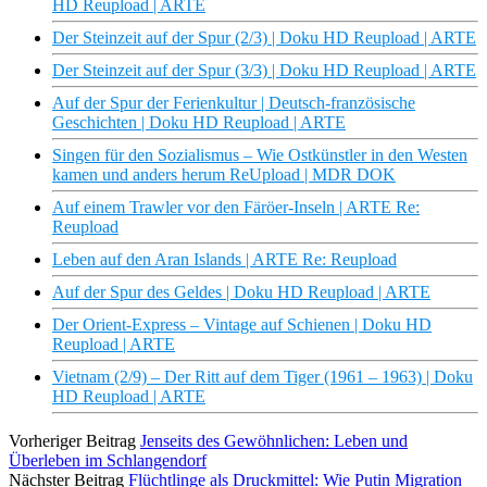
HD Reupload | ARTE
Der Steinzeit auf der Spur (2/3) | Doku HD Reupload | ARTE
Der Steinzeit auf der Spur (3/3) | Doku HD Reupload | ARTE
Auf der Spur der Ferienkultur | Deutsch-französische
Geschichten | Doku HD Reupload | ARTE
Singen für den Sozialismus – Wie Ostkünstler in den Westen
kamen und anders herum ReUpload | MDR DOK
Auf einem Trawler vor den Färöer-Inseln | ARTE Re:
Reupload
Leben auf den Aran Islands | ARTE Re: Reupload
Auf der Spur des Geldes | Doku HD Reupload | ARTE
Der Orient-Express – Vintage auf Schienen | Doku HD
Reupload | ARTE
Vietnam (2/9) – Der Ritt auf dem Tiger (1961 – 1963) | Doku
HD Reupload | ARTE
Vorheriger Beitrag
Jenseits des Gewöhnlichen: Leben und
Überleben im Schlangendorf
Nächster Beitrag
Flüchtlinge als Druckmittel: Wie Putin Migration