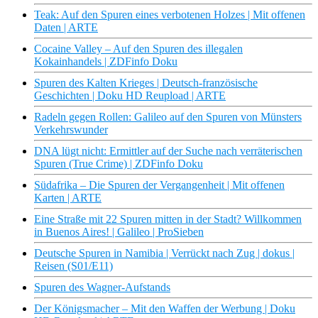
Teak: Auf den Spuren eines verbotenen Holzes | Mit offenen
Daten | ARTE
Cocaine Valley – Auf den Spuren des illegalen
Kokainhandels | ZDFinfo Doku
Spuren des Kalten Krieges | Deutsch-französische
Geschichten | Doku HD Reupload | ARTE
Radeln gegen Rollen: Galileo auf den Spuren von Münsters
Verkehrswunder
DNA lügt nicht: Ermittler auf der Suche nach verräterischen
Spuren (True Crime) | ZDFinfo Doku
Südafrika – Die Spuren der Vergangenheit | Mit offenen
Karten | ARTE
Eine Straße mit 22 Spuren mitten in der Stadt? Willkommen
in Buenos Aires! | Galileo | ProSieben
Deutsche Spuren in Namibia | Verrückt nach Zug | dokus |
Reisen (S01/E11)
Spuren des Wagner-Aufstands
Der Königsmacher – Mit den Waffen der Werbung | Doku