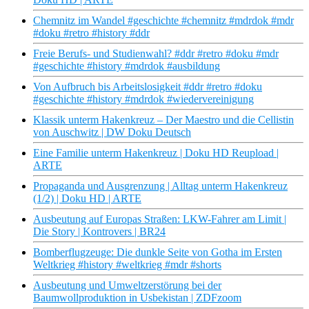
Chemnitz im Wandel #geschichte #chemnitz #mdrdok #mdr
#doku #retro #history #ddr
Freie Berufs- und Studienwahl? #ddr #retro #doku #mdr
#geschichte #history #mdrdok #ausbildung
Von Aufbruch bis Arbeitslosigkeit #ddr #retro #doku
#geschichte #history #mdrdok #wiedervereinigung
Klassik unterm Hakenkreuz – Der Maestro und die Cellistin
von Auschwitz | DW Doku Deutsch
Eine Familie unterm Hakenkreuz | Doku HD Reupload |
ARTE
Propaganda und Ausgrenzung | Alltag unterm Hakenkreuz
(1/2) | Doku HD | ARTE
Ausbeutung auf Europas Straßen: LKW-Fahrer am Limit |
Die Story | Kontrovers | BR24
Bomberflugzeuge: Die dunkle Seite von Gotha im Ersten
Weltkrieg #history #weltkrieg #mdr #shorts
Ausbeutung und Umweltzerstörung bei der
Baumwollproduktion in Usbekistan | ZDFzoom