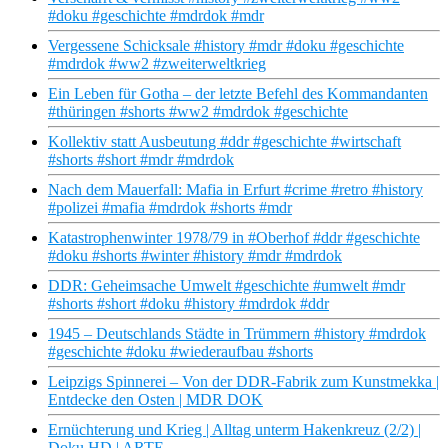
#doku #geschichte #mdrdok #mdr
Vergessene Schicksale #history #mdr #doku #geschichte
#mdrdok #ww2 #zweiterweltkrieg
Ein Leben für Gotha – der letzte Befehl des Kommandanten
#thüringen #shorts #ww2 #mdrdok #geschichte
Kollektiv statt Ausbeutung #ddr #geschichte #wirtschaft
#shorts #short #mdr #mdrdok
Nach dem Mauerfall: Mafia in Erfurt #crime #retro #history
#polizei #mafia #mdrdok #shorts #mdr
Katastrophenwinter 1978/79 in #Oberhof #ddr #geschichte
#doku #shorts #winter #history #mdr #mdrdok
DDR: Geheimsache Umwelt #geschichte #umwelt #mdr
#shorts #short #doku #history #mdrdok #ddr
1945 – Deutschlands Städte in Trümmern #history #mdrdok
#geschichte #doku #wiederaufbau #shorts
Leipzigs Spinnerei – Von der DDR-Fabrik zum Kunstmekka |
Entdecke den Osten | MDR DOK
Ernüchterung und Krieg | Alltag unterm Hakenkreuz (2/2) |
Doku HD | ARTE