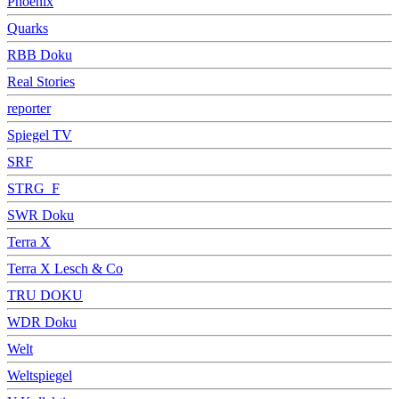
Phoenix
Quarks
RBB Doku
Real Stories
reporter
Spiegel TV
SRF
STRG_F
SWR Doku
Terra X
Terra X Lesch & Co
TRU DOKU
WDR Doku
Welt
Weltspiegel