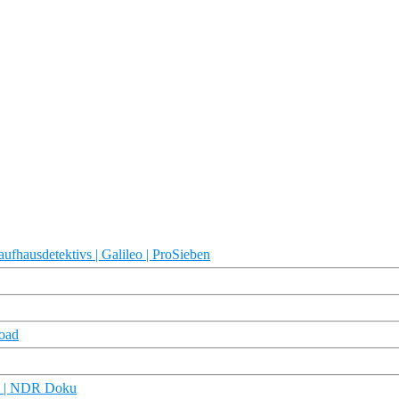
ufhausdetektivs | Galileo | ProSieben
load
ry | NDR Doku