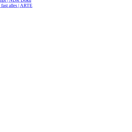
ampt | NDR Doku
 fast alles | ARTE