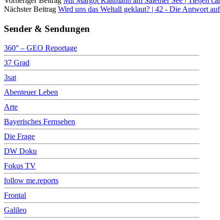
Vorheriger Beitrag
Mit Margot Käßmann am Salemer See | Tietjen c
Nächster Beitrag
Wird uns das Weltall geklaut? | 42 - Die Antwort auf
Sender & Sendungen
360° – GEO Reportage
37 Grad
3sat
Abenteuer Leben
Arte
Bayerisches Fernsehen
Die Frage
DW Doku
Fokus TV
follow me.reports
Frontal
Galileo