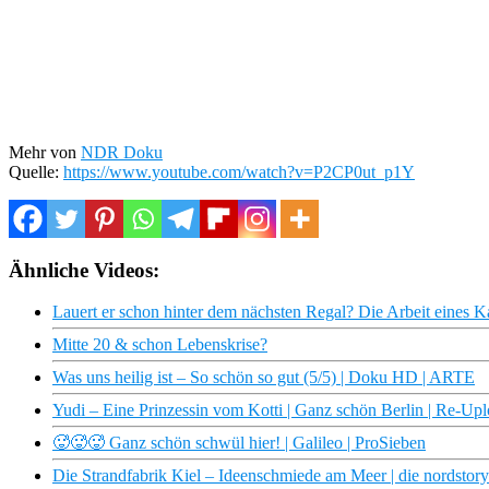
Mehr von
NDR Doku
Quelle:
https://www.youtube.com/watch?v=P2CP0ut_p1Y
Ähnliche Videos:
Lauert er schon hinter dem nächsten Regal? Die Arbeit eines Ka
Mitte 20 & schon Lebenskrise?
Was uns heilig ist – So schön so gut (5/5) | Doku HD | ARTE
Yudi – Eine Prinzessin vom Kotti | Ganz schön Berlin | Re-Up
🥵🥵🥵 Ganz schön schwül hier! | Galileo | ProSieben
Die Strandfabrik Kiel – Ideenschmiede am Meer | die nordsto