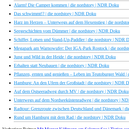
Alarm! Die Camper kommen | die nordstory | NDR Doku
Das schwimmt!? | die nordstory | NDR Doku
Harz im Herzen – Unterwegs auf dem Hexenstieg | die nordst
Seegeschichten vom Dümmer | die nordstory | NDR Doku
Schiffer, Lotsen und Stand-Up-Paddler | die nordstory | NDR 
Megapark am Warnowufer: Der IGA-Park Rostock | die nords
Jung und Wild in der Heide | die nordstory | NDR Doku
Erhalten statt Neubauen | die nordstory | NDR Doku
Pflanzen, ernten und genießen – Leben im Teutoburger Wald |
Hamburg: An den Ufern der Großstadt | die nordstory | NDR 
Auf dem Ostseeradweg durch MV | die nordstory | NDR Doku
Unterwegs auf dem Nordseeküstenradweg | die nordstory | N
Radtour: Grenzroute zwischen Deutschland und Dänemark | d
Rund um Hamburg mit dem Rad | die nordstory | NDR Doku