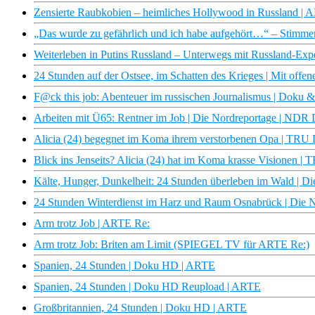
Zensierte Raubkobien – heimliches Hollywood in Russland | A
„Das wurde zu gefährlich und ich habe aufgehört…“ – Stimme
Weiterleben in Putins Russland – Unterwegs mit Russland-Exp
24 Stunden auf der Ostsee, im Schatten des Krieges | Mit offe
F@ck this job: Abenteuer im russischen Journalismus | Doku
Arbeiten mit Ü65: Rentner im Job | Die Nordreportage | NDR
Alicia (24) begegnet im Koma ihrem verstorbenen Opa | T
Blick ins Jenseits? Alicia (24) hat im Koma krasse Visionen
Kälte, Hunger, Dunkelheit: 24 Stunden überleben im Wald | Di
24 Stunden Winterdienst im Harz und Raum Osnabrück | Die
Arm trotz Job | ARTE Re:
Arm trotz Job: Briten am Limit (SPIEGEL TV für ARTE Re:)
Spanien, 24 Stunden | Doku HD | ARTE
Spanien, 24 Stunden | Doku HD Reupload | ARTE
Großbritannien, 24 Stunden | Doku HD | ARTE