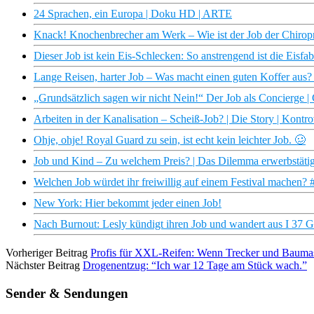
24 Sprachen, ein Europa | Doku HD | ARTE
Knack! Knochenbrecher am Werk – Wie ist der Job der Chirop
Dieser Job ist kein Eis-Schlecken: So anstrengend ist die Eisfab
Lange Reisen, harter Job – Was macht einen guten Koffer aus? 
„Grundsätzlich sagen wir nicht Nein!“ Der Job als Concierge | 
Arbeiten in der Kanalisation – Scheiß-Job? | Die Story | Kontr
Ohje, ohje! Royal Guard zu sein, ist echt kein leichter Job. 🥴
Job und Kind – Zu welchem Preis? | Das Dilemma erwerbstätige
Welchen Job würdet ihr freiwillig auf einem Festival machen? 
New York: Hier bekommt jeder einen Job!
Nach Burnout: Lesly kündigt ihren Job und wandert aus I 37 G
Vorheriger Beitrag
Profis für XXL-Reifen: Wenn Trecker und Bauma
Nächster Beitrag
Drogenentzug: “Ich war 12 Tage am Stück wach.”
Sender & Sendungen