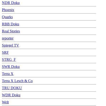
NDR Doku
Phoenix
Quarks
RBB Doku
Real Stories
reporter
Spiegel TV
SRF
STRG_F
SWR Doku
Terra X
Terra X Lesch & Co
TRU DOKU
WDR Doku
Welt