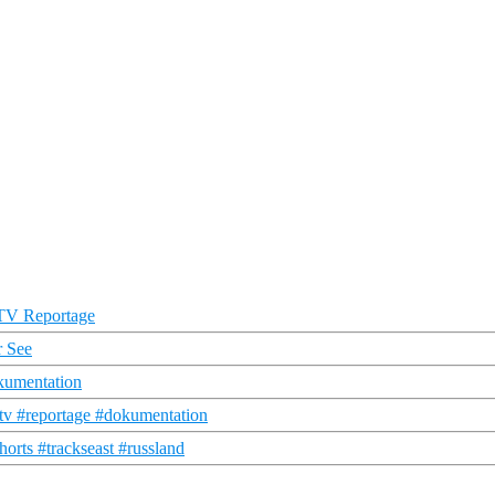
s TV Reportage
r See
kumentation
tv #reportage #dokumentation
orts #trackseast #russland