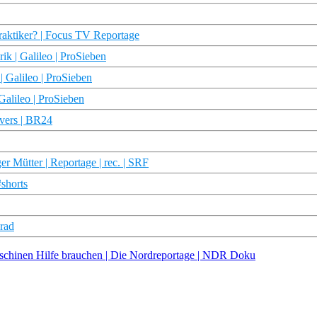
raktiker? | Focus TV Reportage
rik | Galileo | ProSieben
| Galileo | ProSieben
Galileo | ProSieben
overs | BR24
r Mütter | Reportage | rec. | SRF
#shorts
rad
schinen Hilfe brauchen | Die Nordreportage | NDR Doku