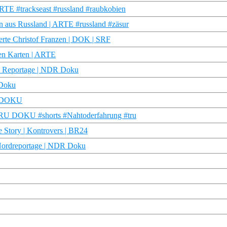
RTE #trackseast #russland #raubkobien
n aus Russland | ARTE #russland #zäsur
erte Christof Franzen | DOK | SRF
nen Karten | ARTE
 & Reportage | NDR Doku
 Doku
RU DOKU
 | TRU DOKU #shorts #Nahtoderfahrung #tru
e Story | Kontrovers | BR24
 Nordreportage | NDR Doku