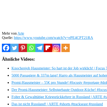
Mehr von
Arte
Quelle:
https://www.youtube.com/watch?v=ePE4CPT21RA
Ähnliche Videos:
Knochenjob Hausmeister: So hart ist der Job wirklich! | Focu
5000 Passagiere & 337m lang! Harro als Hausmeister auf hohe
Promi-Hausmeister – 55€ pro Stunde! #focustv #reportage #do
Der Promi-Hausmeister: Selbstgebaute Outdoor-Küche! #focus
Folter & Gewalttätige Kriegsrückkehrer in Russland | ARTE #sh
Das ist nicht Russland! | ARTE #shorts #trackseast #russland